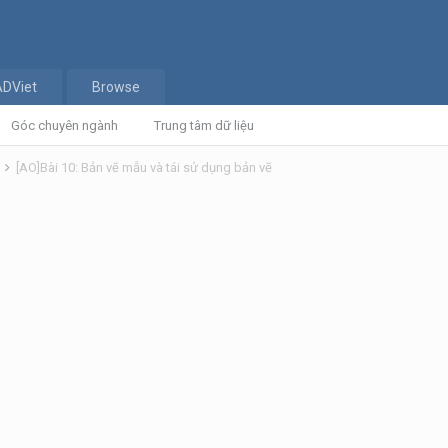
ADViet
Browse
Góc chuyên ngành
Trung tâm dữ liệu
n
[AO]Bài 10: Bản vẽ mẫu và tái sử dụng bản vẽ