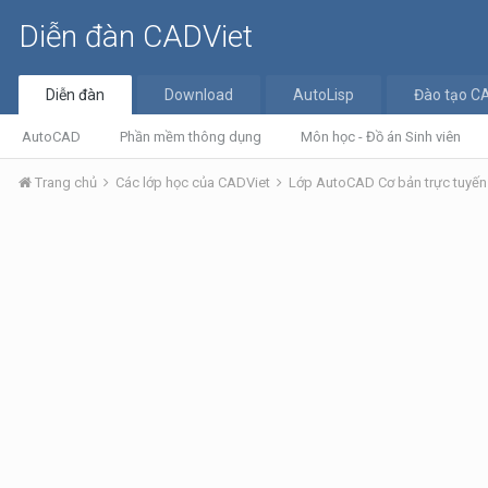
Diễn đàn CADViet
Diễn đàn
Download
AutoLisp
Đào tạo C
AutoCAD
Phần mềm thông dụng
Môn học - Đồ án Sinh viên
Trang chủ
Các lớp học của CADViet
Lớp AutoCAD Cơ bản trực tuyế