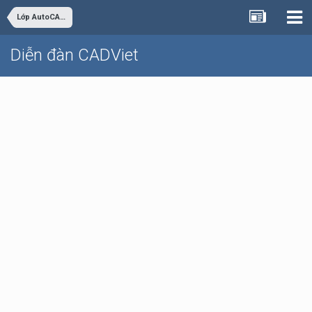
Lớp AutoCAD Cơ bản trực tuyến
Diễn đàn CADViet