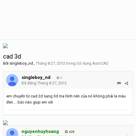
cad 3d
Bởi
singleboy_nd
,
Tháng 8 27, 2012
trong
Sử dụng AutoCAD
singleboy_nd
0
Đã đăng
Tháng 8 27, 2012
em chuyển từ cad 2d sang 3d ma hình nên của nó không phải la màu
đen.... bác nào giup em với
nguyenhuyhoang
428