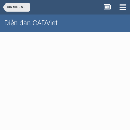
Xin file - Share file
Diễn đàn CADViet