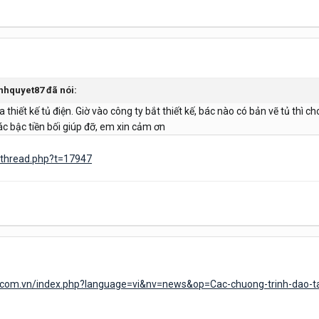
inhquyet87 đã nói:
 thiết kế tủ điện. Giờ vào công ty bắt thiết kế, bác nào có bản vẽ tủ thì 
c bậc tiền bối giúp đỡ, em xin cảm ơn
wthread.php?t=17947
u.com.vn/index.php?language=vi&nv=news&op=Cac-chuong-trinh-dao-ta