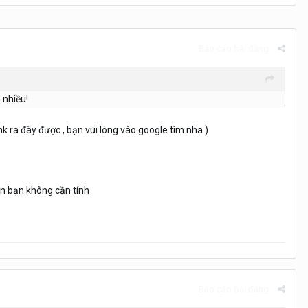
Báo cáo bài đăng
 nhiều!
 ra đây được , bạn vui lòng vào google tìm nha )
nên bạn không cần tính
Báo cáo bài đăng