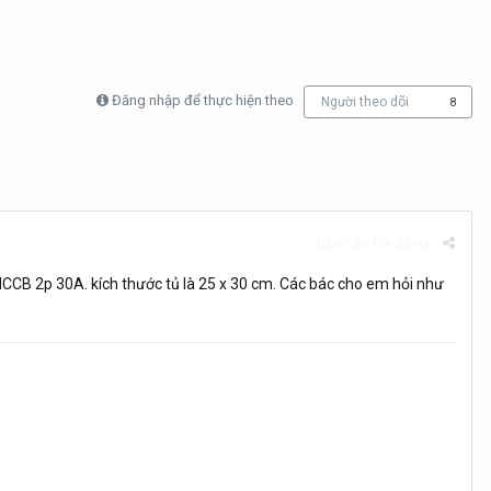
Đăng nhập để thực hiện theo
Người theo dõi
8
Báo cáo bài đăng
MCCB 2p 30A. kích thước tủ là 25 x 30 cm. Các bác cho em hỏi như