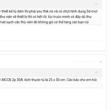
thiết kế tủ diên thi phải yeu thik nó và có chút hình dung 3d mot
hư viện về thiết bị thì có hết rồi .lúc truóc minh có đấy dủ thư
at sạch các thủ viên đó không giỏ có thể tang các bạn rùi
Báo cáo bài đăng
 1 MCCB 2p 30A. kích thước tủ là 25 x 30 cm. Các bác cho em hỏi