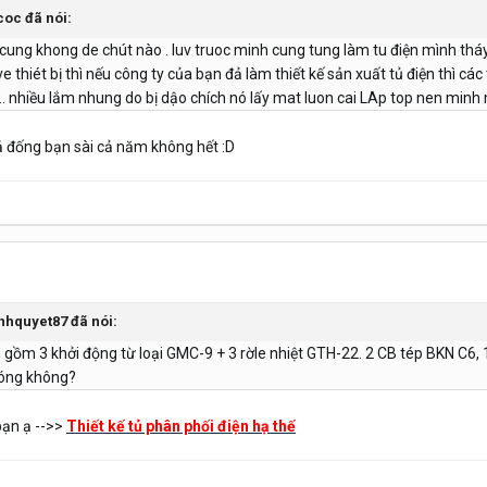
coc đã nói:
 cung khong de chút nào . luv truoc minh cung tung làm tu điện mình tháy 
 thiét bị thì nếu công ty của bạn đả làm thiết kế sản xuất tủ điện thì các t
 nhiều lắm nhung do bị dậo chích nó lấy mat luon cai LAp top nen minh m
 đống bạn sài cả năm không hết :D
inhquyet87 đã nói:
n gồm 3 khởi động từ loại GMC-9 + 3 rờle nhiệt GTH-22. 2 CB tép BKN C6,
 nóng không?
bạn ạ -->>
Thiết kế tủ phân phối điện hạ thế