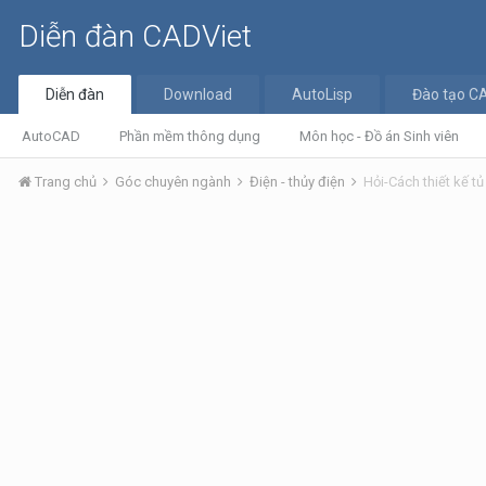
Diễn đàn CADViet
Diễn đàn
Download
AutoLisp
Đào tạo C
AutoCAD
Phần mềm thông dụng
Môn học - Đồ án Sinh viên
Trang chủ
Góc chuyên ngành
Điện - thủy điện
Hỏi-Cách thiết kế tủ