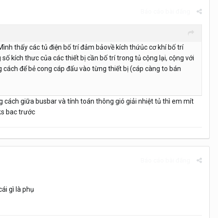
Báo cáo bài đăng
h thấy các tủ điện bố trí đảm bảovề kích thứủc cơ khí bố trí
 kích thưc của các thiết bị cần bố trí trong tủ cộng lại, cộng với
g cách để bẻ cong cáp đấu vào từng thiết bị (cáp càng to bán
g cách giữa busbar và tính toán thông gió giải nhiệt tủ thì em mít
ks bac trước
Báo cáo bài đăng
ái gì là phụ