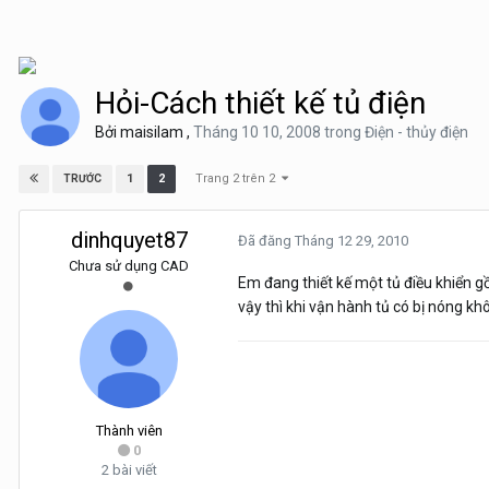
Hỏi-Cách thiết kế tủ điện
Bởi
maisilam
,
Tháng 10 10, 2008
trong
Điện - thủy điện
Trang 2 trên 2
1
2
TRƯỚC
dinhquyet87
Đã đăng
Tháng 12 29, 2010
Chưa sử dụng CAD
Em đang thiết kế một tủ điều khiển g
vậy thì khi vận hành tủ có bị nóng k
Thành viên
0
2 bài viết