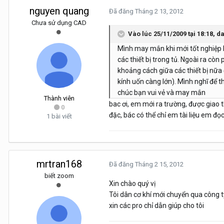
nguyen quang
Đã đăng
Tháng 2 13, 2012
Chưa sử dụng CAD
Vào lúc 25/11/2009 tại 18:18, d
Mình may mắn khi mới tốt nghiệp l
các thiết bị trong tủ. Ngoài ra còn
khoảng cách giữa các thiết bị nữa
kính uốn càng lớn). Mình nghĩ để th
chúc bạn vui vẻ và may mắn
Thành viên
bac ơi, em mới ra trường, được giao t
0
đặc, bác có thể chỉ em tài liệu em đ
1 bài viết
mrtran168
Đã đăng
Tháng 2 15, 2012
biết zoom
Xin chào quý vị
Tôi dân cơ khí mới chuyển qua công ty 
xin các pro chỉ dẫn giúp cho tôi