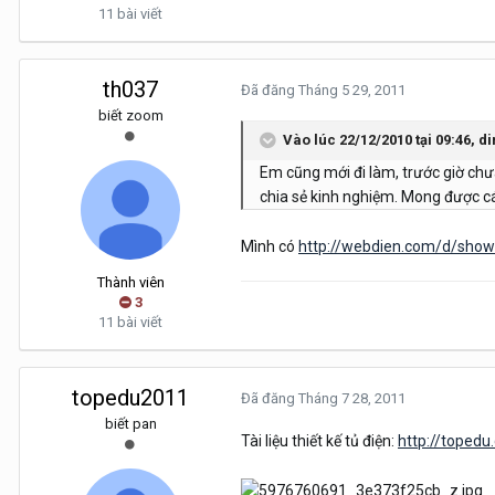
11 bài viết
th037
Đã đăng
Tháng 5 29, 2011
biết zoom
Vào lúc 22/12/2010 tại 09:46, d
Em cũng mới đi làm, trước giờ chưa
chia sẻ kinh nghiệm. Mong được cá
Mình có
http://webdien.com/d/sho
Thành viên
3
11 bài viết
topedu2011
Đã đăng
Tháng 7 28, 2011
biết pan
Tài liệu thiết kế tủ điện:
http://toped