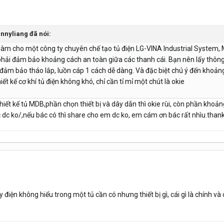
annyliang đã nói:
àm cho một công ty chuyên chế tạo tủ điện LG-VINA Industrial System, Mìn
 phải đảm bảo khoảng cách an toàn giữa các thanh cái. Bạn nên lấy thông số
 đảm bảo tháo lắp, luồn cáp 1 cách dễ dàng. Và đặc biệt chú ý đến khoản
iết kế cơ khí tủ điện không khó, chỉ cần tỉ mỉ một chút là okie
hiết kế tủ MDB,phần chọn thiết bị và dây dẫn thì okie rùi, còn phần khoản
ọc dc ko/,nếu bác có thì share cho em dc ko, em cám ơn bác rất nhìu.than
điện không hiểu trong một tủ cần có nhưng thiết bị gì, cái gì là chính và c