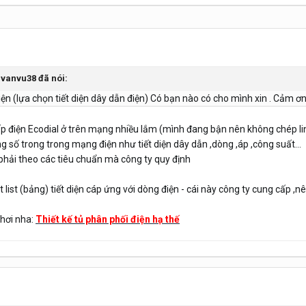
avanvu38 đã nói:
ện (lựa chọn tiết diện dây dẫn điện) Có bạn nào có cho mình xin . Cảm ơn
 điện Ecodial ở trên mạng nhiều lắm (mình đang bận nên không chép link
 số trong trong mạng điện như tiết diện dây dẫn ,dòng ,áp ,công suất...
thì phải theo các tiêu chuẩn mà công ty quy định
 list (bảng) tiết diện cáp ứng với dòng điện - cái này công ty cung cấp ,
chơi nha:
Thiết kế tủ phân phối điện hạ thế