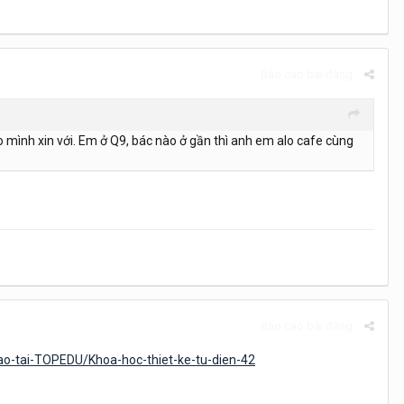
Báo cáo bài đăng
cho mình xin với. Em ở Q9, bác nào ở gần thì anh em alo cafe cùng
Báo cáo bài đăng
o-tai-TOPEDU/Khoa-hoc-thiet-ke-tu-dien-42