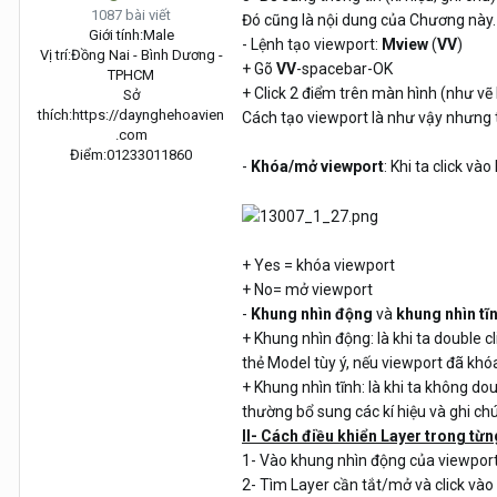
1087 bài viết
Đó cũng là nội dung của Chương này.
Giới tính:
Male
- Lệnh tạo viewport:
Mview
(
VV
)
Vị trí:
Đồng Nai - Bình Dương -
+ Gõ
VV
-spacebar-OK
TPHCM
+ Click 2 điểm trên màn hình (như vẽ
Sở
thích:
https://daynghehoavien
Cách tạo viewport là như vậy nhưng 
.com
Điểm:
01233011860
-
Khóa/mở viewport
: Khi ta click v
+ Yes = khóa viewport
+ No= mở viewport
-
Khung nhìn động
và
khung nhìn tĩ
+ Khung nhìn động: là khi ta double 
thẻ Model tùy ý, nếu viewport đã khó
+ Khung nhìn tĩnh: là khi ta không d
thường bổ sung các kí hiệu và ghi ch
II- Cách điều khiển Layer trong từ
1- Vào khung nhìn động của viewport
2- Tìm Layer cần tắt/mở và click vào