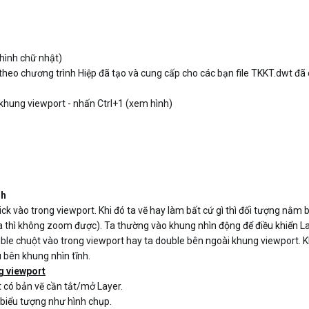
 hình chữ nhật)
theo chương trình Hiệp đã tạo và cung cấp cho các bạn file TKKT.dwt đã
ào khung viewport - nhấn Ctrl+1 (xem hình)
nh
click vào trong viewport. Khi đó ta vẽ hay làm bất cứ gì thì đối tượng n
a thì không zoom được). Ta thường vào khung nhìn động để điều khiển La
ouble chuột vào trong viewport hay ta double bên ngoài khung viewport. Kh
ú bên khung nhìn tĩnh.
ng viewport
 có bản vẽ cần tắt/mở Layer.
 biểu tượng như hình chụp.