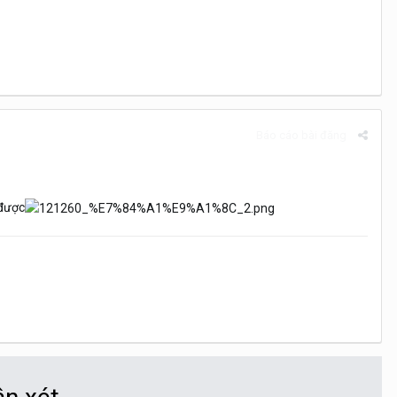
Báo cáo bài đăng
 được