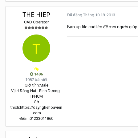
THE HIEP
Đã đăng
Tháng 10 18, 2013
CAD Operator
Bạn up file cad lên để mọi người giúp
Vip
1406
1087 bài viết
Giới tính:
Male
Vị trí:
Đồng Nai - Bình Dương -
TPHCM
Sở
thích:
https://daynghehoavien
.com
Điểm:
01233011860