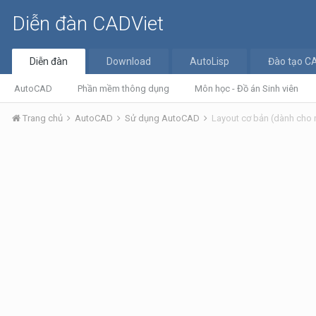
Diễn đàn CADViet
Diễn đàn
Download
AutoLisp
Đào tạo C
AutoCAD
Phần mềm thông dụng
Môn học - Đồ án Sinh viên
Trang chủ
AutoCAD
Sử dụng AutoCAD
Layout cơ bản (dành cho 