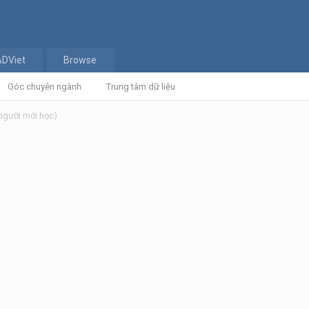
ADViet
Browse
Góc chuyên ngành
Trung tâm dữ liệu
người mới học)