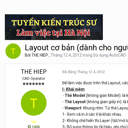
Layout cơ bản (dành cho ngư
Bởi
THE HIEP
,
Tháng 12 4, 2012
trong
Sử dụng AutoCAD
THE HIEP
Đã đăng
Tháng 12 4, 2012
CAD Operator
Để làm việc được trên thẻ Layout, cá
I- Khái niệm
:
-
Thẻ
Model
(không gian Model): là 
-
Thẻ
Layout
(không gian giấy in): l
-
Viewport
: Khung nhìn. Từ thẻ Layou
1- Xem và in ở các tỉ lệ khác nhau.
2- Khống chế hiển thị Layer (tắt/mở l
Vip
1406
3- Bổ sung thông tin (kí hiệu, ghi chú)