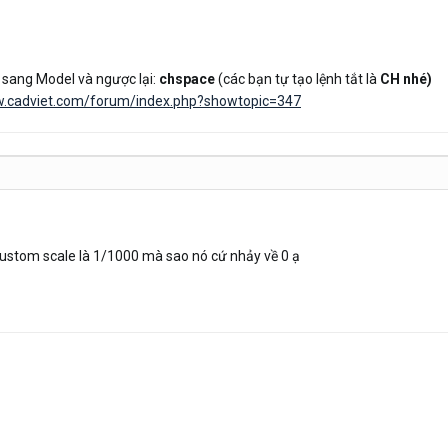
 sang Model và ngược lại:
chspace
(các bạn tự tạo lệnh tắt là
CH
nhé)
w.cadviet.com/forum/index.php?showtopic=347
ustom scale là 1/1000 mà sao nó cứ nhảy về 0 ạ