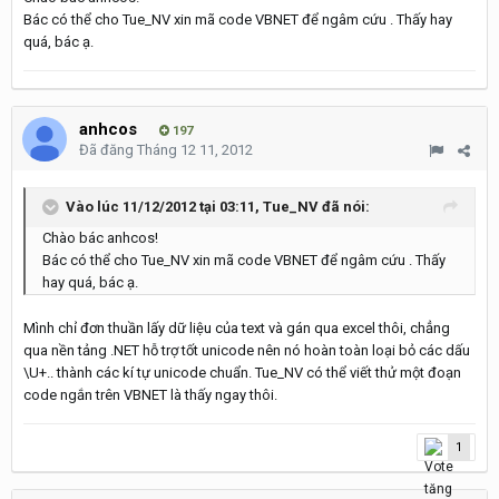
Bác có thể cho Tue_NV xin mã code VBNET để ngâm cứu . Thấy hay
quá, bác ạ.
anhcos
197
Đã đăng
Tháng 12 11, 2012
Vào lúc 11/12/2012 tại 03:11, Tue_NV đã nói:
Chào bác anhcos!
Bác có thể cho Tue_NV xin mã code VBNET để ngâm cứu . Thấy
hay quá, bác ạ.
Mình chỉ đơn thuần lấy dữ liệu của text và gán qua excel thôi, chẳng
qua nền tảng .NET hỗ trợ tốt unicode nên nó hoàn toàn loại bỏ các dấu
\U+.. thành các kí tự unicode chuẩn. Tue_NV có thể viết thử một đoạn
code ngắn trên VBNET là thấy ngay thôi.
1