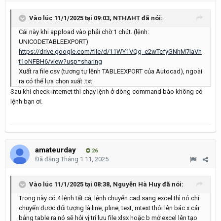
Vào lúc 11/1/2025 tại 09:03,
NTHAHT
đã nói:
Cái này khi appload vào phải chờ 1 chút. (lệnh:
UNICODETABLEEXPORT
)
https://drive.google.com/file/d/11WY1VQg_e2wTcfyGNhM7iaVn
t1oNFBH6/view?usp=sharing
Xuất ra file csv (tương tự lệnh TABLEEXPORT của Autocad), ngoài
ra có thể lựa chọn xuất .txt.
Sau khi check internet thì chạy lệnh ở dòng command báo không có
lệnh bạn ơi.
amateurday
26
Đã đăng
Tháng 1 11, 2025
Vào lúc 11/1/2025 tại 08:38,
Nguyễn Hà Huy
đã nói:
Trong này có 4 lệnh tất cả, lệnh chuyển cad sang excel thì nó chỉ
chuyển được đối tượng là line, pline, text, mtext thôi lên bác x cái
bảng table ra nó sẽ hỏi vị trí lưu file xlsx hoặc b mở excel lên tạo