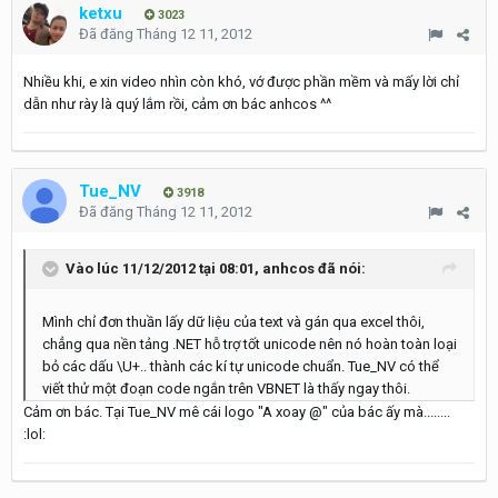
ketxu
3023
Đã đăng
Tháng 12 11, 2012
Nhiều khi, e xin video nhìn còn khó, vớ được phần mềm và mấy lời chỉ
dẫn như rày là quý lắm rồi, cảm ơn bác anhcos ^^
Tue_NV
3918
Đã đăng
Tháng 12 11, 2012
Vào lúc 11/12/2012 tại 08:01, anhcos đã nói:
Mình chỉ đơn thuần lấy dữ liệu của text và gán qua excel thôi,
chẳng qua nền tảng .NET hỗ trợ tốt unicode nên nó hoàn toàn loại
bỏ các dấu \U+.. thành các kí tự unicode chuẩn. Tue_NV có thể
viết thử một đoạn code ngắn trên VBNET là thấy ngay thôi.
Cảm ơn bác. Tại Tue_NV mê cái logo "A xoay @" của bác ấy mà........
:lol: