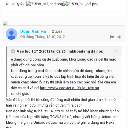
xin chỉ giáo .
Doan Van Ha
3212
Đã đăng
Tháng 12 10, 2012
Vào lúc 10/12/2012 tại 02:26, hakhoailang đã nói:
e đang dùng công cụ để xuất bảng khối lượng cad ra cel thì mắc
phải vấn đề oái oăm .
font dùng trong cad là unicode chỉnh sửa dễ dàng . nhưng khi
xuất sang cel toàn là ký tự của lập trình lisp để hiển thị tiếng việt .
muốn khắc phục lỗi này thì phải làm sao các bác nhỉ . file của em
đây cả cad và cel
http://www.cadviet.c...98_loi_text.rar
xin chỉ giáo .
Vấn đề bạn hỏi thì tôi cũng đã từng mất nhiều thời gian tìm kiếm, hỏi
han và nghiên cứu, nhưng vẫn chưa tìm ra cách.
Bạn đọc link này, từ bài #1343 trở đi, sẽ thấy nó khó khăn nhường nào.
Nếu text của bạn viết bằng TCVN3 thì dễ, nhưng viết bằng Unicode thì
không thể ghi ra Unicode được mà chỉ có thể ghi ra dạng mã Hexa