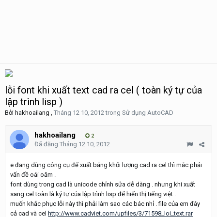
lỗi font khi xuất text cad ra cel ( toàn ký tự của
lập trình lisp )
Bởi
hakhoailang
,
Tháng 12 10, 2012
trong
Sử dụng AutoCAD
hakhoailang
2
Đã đăng
Tháng 12 10, 2012
e đang dùng công cụ để xuất bảng khối lượng cad ra cel thì mắc phải
vấn đề oái oăm .
font dùng trong cad là unicode chỉnh sửa dễ dàng . nhưng khi xuất
sang cel toàn là ký tự của lập trình lisp để hiển thị tiếng việt .
muốn khắc phục lỗi này thì phải làm sao các bác nhỉ . file của em đây
cả cad và cel
http://www.cadviet.com/upfiles/3/71598_loi_text.rar