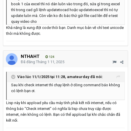
book 1 của excel thì nó dán luôn vào trong đó, sửa gì trong excel
thì trong cad gõ lệnh updatetocad hoặc updatetoexcel thì nó tự
update luôn mà. Còn vẫn ko đc bác thử gửi file cad lên để e test
quay video cho
Khả năng là xung đột code thôi bạn. Danh mục bản vẽ chỉ text unicode
thôi mà không được.
NTHAHT
124
Đã đăng
Tháng 1 11, 2025
Vào lúc 11/1/2025 tại 11:28,
amateurday
đã nói:
Sau khi check internet thì chạy lệnh ở dòng command báo không
có lệnh bạn ơi.
Lisp này khi appload yêu cầu máy tính phải kết nối internet, nếu có
thông báo "Check internet" có nghĩa là lisp chưa truy cập được
internet, nên không có lệnh. Bạn có thể appload lại khi chắc chắn đã
kết nối.