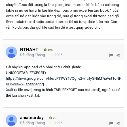
chuyển được đối tượng là line, pline, text, mtext thôi lên bác x cái bảng
table ra nó sẽ hỏi vị trí lưu file xlsx hoặc b mở excel lên tạo book 1 của
excel thì nó dán luôn vào trong đó, sửa gì trong excel thì trong cad gõ
lệnh updatetocad hoặc updatetoexcel thì nó tự update luôn mà. Còn
vẫn ko đc bác thử gửi file cad lên để e test quay video cho
NTHAHT
124
Đã đăng
Tháng 1 11, 2025
Cái này khi appload vào phải chờ 1 chút. (lệnh:
UNICODETABLEEXPORT)
https://drive.google.com/file/d/11WY1VQg_e2wTcfyGNhM7iaVnt1oNF
BH6/view?usp=sharing
Xuất ra file csv (tương tự lệnh TABLEEXPORT của Autocad), ngoài ra có
thể lựa chọn xuất .txt.
amateurday
26
Đã đăng
Tháng 1 11, 2025