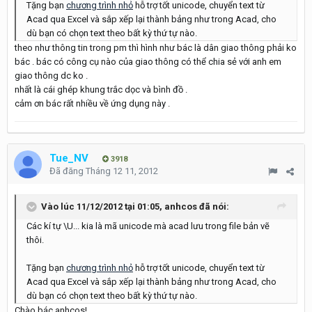
Tặng bạn
chương trình nhỏ
hỗ trợ tốt unicode, chuyển text từ
Acad qua Excel và sắp xếp lại thành bảng như trong Acad, cho
dù bạn có chọn text theo bất kỳ thứ tự nào.
theo như thông tin trong pm thì hình như bác là dân giao thông phải ko
bác . bác có công cụ nào của giao thông có thể chia sẻ với anh em
giao thông dc ko .
nhất là cái ghép khung trắc dọc và bình đồ .
cảm ơn bác rất nhiều về ứng dụng này .
Tue_NV
3918
Đã đăng
Tháng 12 11, 2012
Vào lúc 11/12/2012 tại 01:05, anhcos đã nói:
Các kí tự \U... kia là mã unicode mà acad lưu trong file bản vẽ
thôi.
Tặng bạn
chương trình nhỏ
hỗ trợ tốt unicode, chuyển text từ
Acad qua Excel và sắp xếp lại thành bảng như trong Acad, cho
dù bạn có chọn text theo bất kỳ thứ tự nào.
Chào bác anhcos!