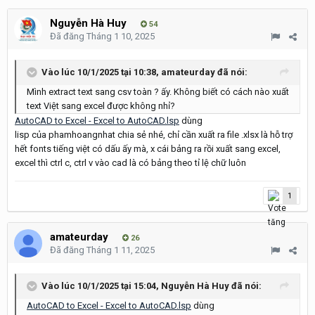
Nguyễn Hà Huy
54
Đã đăng
Tháng 1 10, 2025
Vào lúc 10/1/2025 tại 10:38,
amateurday
đã nói:
Mình extract text sang csv toàn ? ấy. Không biết có cách nào xuất
text Việt sang excel được không nhỉ?
AutoCAD to Excel - Excel to AutoCAD.lsp
dùng
lisp của phamhoangnhat chia sẻ nhé, chỉ cần xuất ra file .xlsx là hỗ trợ
hết fonts tiếng việt có dấu ấy mà, x cái bảng ra rồi xuất sang excel,
excel thì ctrl c, ctrl v vào cad là có bảng theo tỉ lệ chữ luôn
1
amateurday
26
Đã đăng
Tháng 1 11, 2025
Vào lúc 10/1/2025 tại 15:04,
Nguyễn Hà Huy
đã nói:
AutoCAD to Excel - Excel to AutoCAD.lsp
dùng