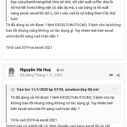
lisp của phamhoangnhat chia sẻ nhé, chỉ cần xuất ra file .xlsx là
hỗ trợ hết fonts tiếng việt có dấu ấy mà, x cái bảng ra rồi xuất
sang excel, excel thì ctrl c, ctrl v vào cad là có bảng theo tỉ lệ chữ
luôn
Tớ đã dùng và chỉ được 1 lệnh EXCELTOAUTOCAD, 3 lệnh còn lại không
báo lỗi nhưng cũng không có tác dụng gì. Tuy nhiên text bên excel
unicode thì sang cad toàn dấu ?
Tớ là cad 2019 và excel 2021.
Nguyễn Hà Huy
54
Đã đăng
Tháng 1 11, 2025
Vào lúc 11/1/2025 tại 07:59,
amateurday
đã nói:
Tớ đã dùng và chỉ được 1 lệnh EXCELTOAUTOCAD, 3 lệnh còn lại
không báo lỗi nhưng cũng không có tác dụng gì. Tuy nhiên text
bên excel unicode thì sang cad toàn dấu ?
Tớ là cad 2019 và excel 2021.
Trong này có 4 lệnh tất cả, lệnh chuyển cad sang excel thì nó chỉ