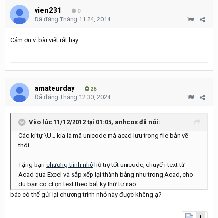
vien231
0
Đã đăng
Tháng 11 24, 2014
Cảm ơn vì bài viết rất hay
amateurday
26
Đã đăng
Tháng 12 30, 2024
Vào lúc 11/12/2012 tại 01:05,
anhcos
đã nói:
Các kí tự \U... kia là mã unicode mà acad lưu trong file bản vẽ
thôi.
Tặng bạn
chương trình nhỏ
hỗ trợ tốt unicode, chuyển text từ
Acad qua Excel và sắp xếp lại thành bảng như trong Acad, cho
dù bạn có chọn text theo bất kỳ thứ tự nào.
bác có thể gửi lại chương trình nhỏ này được không ạ?
1