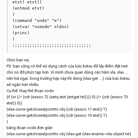
etxt) etxt))

(entmod etxt)

)

(command "undo" "e")

(setvar "osmode" oldos)

(princ)

)

Chúc bạn vui.
PS: bạn cũng có thể sử dụng cách của bác ketxu để lấy điểm đặt text
cho nó đỡ phức tạp hơn. Vì mình chưa quan dùng các hàm vla, vlax ....
nên hơi ngại. Song trường hợp này thì dùng (vlax-get ....) của bác ketxu
sẽ ngắn hơn nhiều.
Cụ thể: thay thế đoạn code
(if (or (/= (cdr (assoc 72 (setq etxt (entget txt)))) 0) (/= (cdr (assoc 73
etxt)) 0))
(vlax-curve-getclosestpointto obj (cdr (assoc 11 etxt)) T)
(vlax-curve-getclosestpointto obj (cdr (assoc 10 etxt)) T)
)
bằng đoạn code đơn giản:
(vlax-curve-getclosestpointto obj (vlax-get (vlax-ename->vla-object txt)