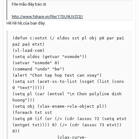
File mẫu đây bác ơi.
http://www.fshare.vn/file/17SU9UVZCE/
Hề hề hề,của bạn đây:
(defun c:xotxt (/ oldos sst pl obj p0 par pa1 
pa2 pa3 etxt)

(vl-load-com)

(setq oldos (getvar "osmode"))

(setvar "osmode" 0)

(command "undo" "be")

(alert "Chon tap hop text can xoay")

(setq sst (acet-ss-to-list (ssget (list (cons 
0 "text")))))

(setq pl (car (entsel "\n Chon polyline dinh 
huong")))

(setq obj (vlax-ename->vla-object pl))

(foreach txt sst

(setq p0 (if (or (/= (cdr (assoc 72 (setq etxt 
(entget txt)))) 0) (/= (cdr (assoc 73 etxt)) 
0))

                  (vlax-curve-