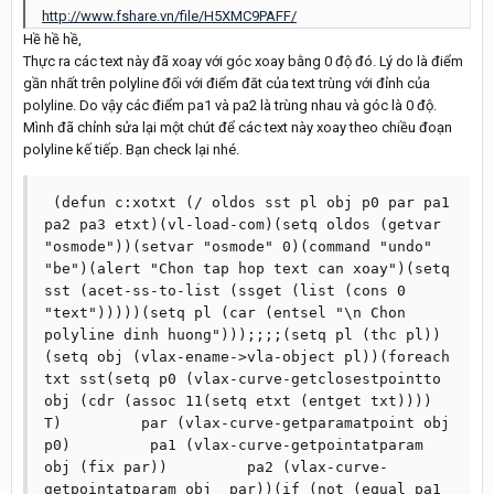
http://www.fshare.vn/file/H5XMC9PAFF/
Hề hề hề,
Thực ra các text này đã xoay với góc xoay bằng 0 độ đó. Lý do là điểm
gần nhất trên polyline đối với điểm đăt của text trùng với đỉnh của
polyline. Do vậy các điểm pa1 và pa2 là trùng nhau và góc là 0 độ.
Mình đã chỉnh sửa lại một chút để các text này xoay theo chiều đoạn
polyline kế tiếp. Bạn check lại nhé.
 (defun c:xotxt (/ oldos sst pl obj p0 par pa1 
pa2 pa3 etxt)(vl-load-com)(setq oldos (getvar 
"osmode"))(setvar "osmode" 0)(command "undo" 
"be")(alert "Chon tap hop text can xoay")(setq 
sst (acet-ss-to-list (ssget (list (cons 0 
"text")))))(setq pl (car (entsel "\n Chon 
polyline dinh huong")));;;;(setq pl (thc pl))
(setq obj (vlax-ename->vla-object pl))(foreach 
txt sst(setq p0 (vlax-curve-getclosestpointto 
obj (cdr (assoc 11(setq etxt (entget txt)))) 
T)         par (vlax-curve-getparamatpoint obj 
p0)         pa1 (vlax-curve-getpointatparam 
obj (fix par))         pa2 (vlax-curve-
getpointatparam obj  par))(if (not (equal pa1 