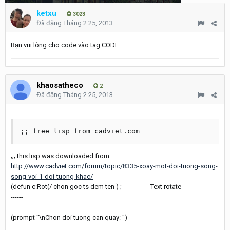
ketxu
3023
Đã đăng
Tháng 2 25, 2013
Bạn vui lòng cho code vào tag CODE
khaosatheco
2
Đã đăng
Tháng 2 25, 2013
;; free lisp from cadviet.com
;;; this lisp was downloaded from
http://www.cadviet.com/forum/topic/8335-xoay-mot-doi-tuong-song-
song-voi-1-doi-tuong-khac/
(defun c:Rot(/ chon goc ts dem ten ) ;--------------Text rotate -----------------
------
(prompt "\nChon doi tuong can quay: ")