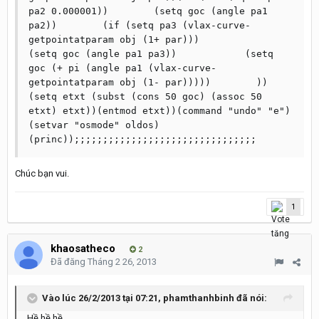
pa2 0.000001))        (setq goc (angle pa1 
pa2))        (if (setq pa3 (vlax-curve-
getpointatparam obj (1+ par)))            
(setq goc (angle pa1 pa3))            (setq 
goc (+ pi (angle pa1 (vlax-curve-
getpointatparam obj (1- par)))))        ))
(setq etxt (subst (cons 50 goc) (assoc 50 
etxt) etxt))(entmod etxt))(command "undo" "e")
(setvar "osmode" oldos)
(princ));;;;;;;;;;;;;;;;;;;;;;;;;;;;;;;;     
Chúc bạn vui.
1
khaosatheco
2
Đã đăng
Tháng 2 26, 2013
Vào lúc 26/2/2013 tại 07:21, phamthanhbinh đã nói:
Hề hề hề,