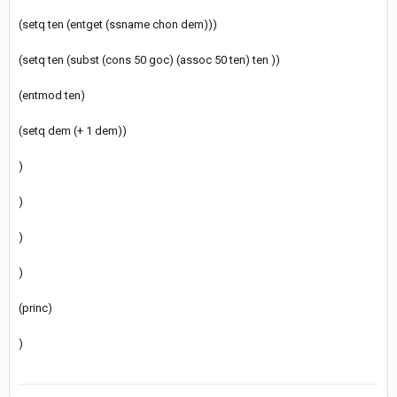
(setq ten (entget (ssname chon dem)))
(setq ten (subst (cons 50 goc) (assoc 50 ten) ten ))
(entmod ten)
(setq dem (+ 1 dem))
)
)
)
)
(princ)
)