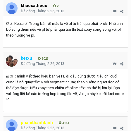
khaosatheco
2
Đã đăng
Tháng 2 26, 2013
Ơ ơ.. Ketxu ơi. Trong bản vẽ mẫu là vẽ pl từ trái qua phải -> ok. Nhờ anh
bổ sung thêm nếu vẽ pl từ phải qua trái thì text xoay song song với pl
theo hướng vẽ pl.
ketxu
3023
Đã đăng
Tháng 2 26, 2013
@OP : mình viết theo kiểu bạn vẽ PL đi đâu cũng được, tiêu chí cuối
cùng là nó quay tẽxt // với segment nhưng theo hướng người đọc có
thể đọc được. Nếu xoay theo chiều vẽ pline tẽxt có thể bị lộn lại. Bạn
vui lòng liệt kê các trường hợp trong file vẽ, vì dạo này ket rất lười code
^^
phamthanhbinh
3151
Đã đăng
Tháng 2 26, 2013