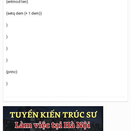
(entmod ten)
(setq dem (+ 1 dem))
)
)
)
)
(princ)
)