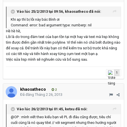
Vào lúc 25/2/2013 tại 09:56, khaosatheco đã nói:
Khi ap thì bị lỗi này bác Bình ơi
Command: error: bad argument type: numberp: nil
Hề hề hề,
Lỗi là do trong đám text của bạn tồn tại một hay vài text mà lisp không
tìm được điểm gần nhất trên polyline. Vì thế nên nó chả biết đường nào
để xoay cả. Để tránh lỗi này bạn có thể kiểm tra sơ bộ trước khả năng
có các tẽt này và tiến hành xoay từng cụm text một bạn ạ.
Việc sửa lisp mình sẽ nghiuên cứu và bổ sung sau.
1
khaosatheco
2
Đã đăng
Tháng 2 26, 2013
Vào lúc 26/2/2013 tại 01:45, ketxu đã nói:
@OP : mình viết theo kiểu bạn vẽ PL đi đâu cũng được, tiêu chí
cuối cùng là nó quay tẽxt // với segment nhưng theo hướng người