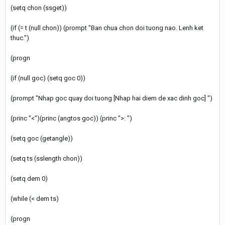
(setq chon (ssget))
(if (= t (null chon)) (prompt "Ban chua chon doi tuong nao. Lenh ket
thuc.")
(progn
(if (null goc) (setq goc 0))
(prompt "Nhap goc quay doi tuong [Nhap hai diem de xac dinh goc] ")
(princ "<")(princ (angtos goc)) (princ ">: ")
(setq goc (getangle))
(setq ts (sslength chon))
(setq dem 0)
(while (< dem ts)
(progn