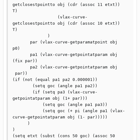
getclosestpointto obj (cdr (assoc 11 etxt)) 
T) 

                  (vlax-curve-
getclosestpointto obj (cdr (assoc 10 etxt)) 
T) 

              )

       par (vlax-curve-getparamatpoint obj 
p0) 

       pa1 (vlax-curve-getpointatparam obj 
(fix par)) 

       pa2 (vlax-curve-getpointatparam obj 
 par))

(if (not (equal pa1 pa2 0.000001))

        (setq goc (angle pa1 pa2))

        (if (setq pa3 (vlax-curve-
getpointatparam obj (1+ par)))

            (setq goc (angle pa1 pa3))

            (setq goc (+ pi (angle pa1 (vlax-
curve-getpointatparam obj (1- par))))) 

      )

)

(setq etxt (subst (cons 50 goc) (assoc 50 