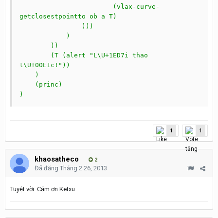
                        (vlax-curve-
getclosestpointto ob a T)

                )))

            )

        ))

        (T (alert "L\U+1ED7i thao 
t\U+00E1c!"))

    )

    (princ)

)
1
1
khaosatheco
2
Đã đăng
Tháng 2 26, 2013
Tuyệt vời. Cảm ơn Ketxu.