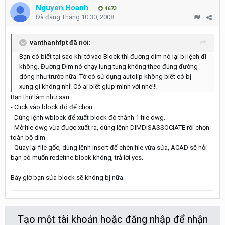
Nguyen Hoanh
4673
Đã đăng
Tháng 10 30, 2008
vanthanhfpt đã nói:
Bạn có biết tại sao khi tớ vào Block thì đường dim nó lại bị lệch đi
không. Đường Dim nó chạy lung tung không theo đúng đường
dóng như trước nữa. Tớ có sử dụng autolip không biết có bị
xung gì không nhỉ! Có ai biết giúp mình với nhé!!!
Bạn thử làm như sau:
- Click vào block đó để chọn.
- Dùng lệnh wblock để xuất block đó thành 1 file dwg.
- Mở file dwg vừa được xuất ra, dùng lệnh DIMDISASSOCIATE rồi chọn
toàn bộ dim
- Quay lại file gốc, dùng lệnh insert để chèn file vừa sửa, ACAD sẽ hỏi
bạn có muốn redefine block không, trả lời yes.
Bây giờ bạn sửa block sẽ không bị nữa.
Tạo một tài khoản hoặc đăng nhập để nhận