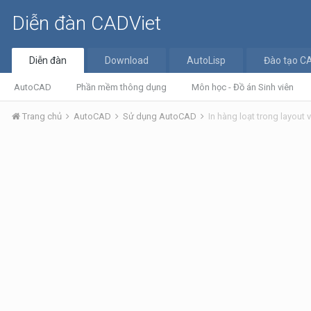
Diễn đàn CADViet
Diễn đàn
Download
AutoLisp
Đào tạo C
AutoCAD
Phần mềm thông dụng
Môn học - Đồ án Sinh viên
Trang chủ
AutoCAD
Sử dụng AutoCAD
In hàng loạt trong layout