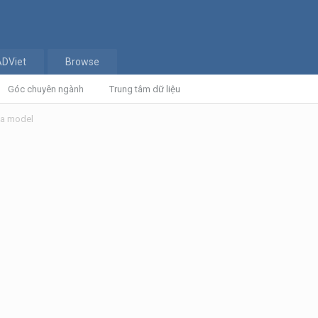
ADViet
Browse
Góc chuyên ngành
Trung tâm dữ liệu
 va model