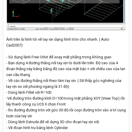
Ảnh trên là hình tôi vẽ tay vịn dạng hình tròn cho nhanh. ( Auto
Cad2007)
- Sử dụng lệnh Free Orbit để xoay măt phẳng trong không gian
- Bạn dựng 4 đường thẳng nối tay vịn từ dưới lên trên. Độ cao của 4
đoạn thẳng này bằng bằng độ cao của mặt bậc + với chiều cao của lan
can cầu thang.
- Vẽ các đường thẳng nối theo tâm tay vịn. ( Sẽ thấy góc nghiêng của
tay vịn so với phương ngang là 31 độ)
- Dùng lệnh Fillet với R=100
-Vẽ đường tròn đường kính D=100 trong mặt phẳng XOY (View Top) rồi
lấy thanh công cụ UCS II chọn Front
- Ro đường đường tròn với góc 30 độ rồi copi đường tròn vào vị trí cung
lượn của tay vịn
- Dùng lệnh Extrude để vẽ dựng 3D cho đoạn tay vịn nối.
- Vẽ đoạn hình trụ bằng lệnh Cylinder.