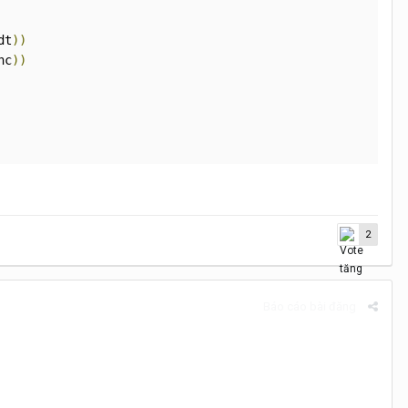
dt
))
nc
))
2
Báo cáo bài đăng