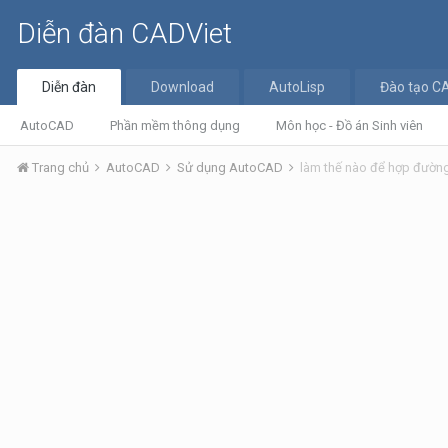
Diễn đàn CADViet
Diễn đàn
Download
AutoLisp
Đào tạo C
AutoCAD
Phần mềm thông dụng
Môn học - Đồ án Sinh viên
Trang chủ
AutoCAD
Sử dụng AutoCAD
làm thế nào để hợp đường