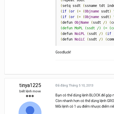
(
(
setq ssdt 
(
ssname tdt ind
(
if
(
or
(=
(
Objname
 ssdt
)
(
if
(
or
(=
(
Objname
 ssdt
)
(
defun 
ObjName
(
ssdt 
/)
(
c
(defun MoPL (ssdt /) (= (c
(
defun 
NoiPL
(
ssdt 
/)
(
if
(
defun 
NoiLC
(
ssdt 
/)
(
com
Goodluck!
tinya1225
Đã đăng
Tháng 5 10, 2013
biết lệnh move
Bạn có thể dùng lệnh BLOCK để gộp nh
Còn nhanh hơn có thể dùng lệnh GRO
Mỗi lệnh có 1 ưu điểm nhược điểm ri