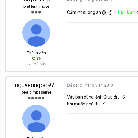
biết lệnh move
Thanks+
Cảm ơn suông ah @_@.
c
Thành viên
36
121 bài viết
nguyenngoc971
Đã đăng
Tháng 5 14, 2013
biết dimbaseline
Vậy bạn dùng lệnh Grup đi : +G
Khi muốn phá thì : X