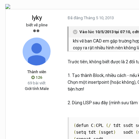
lyky
Đã đăng
Tháng 5 10, 2013
biết vẽ pline
Vào lúc 10/5/2013 tại 07:10, cdt
khi vẽ ban CAD em gặp truờng hợp 
copy ra rật nhiều hình nên không 
Trước tiên, không biết được là 2 đối
Thành viên
1. Tạo thành Block, nhiều cách - nếu
126
Chọn một insertpoint (hoặc không), Ct
69 bài viết
Giới tính:
Male
tiện hơn!
2. Dùng LISP sau đây (mình sưu tầm t
(
defun C
:
CPL 
(/
 tdt ssdt s
(
setq tdt 
(
ssget
)
   sodt 
(