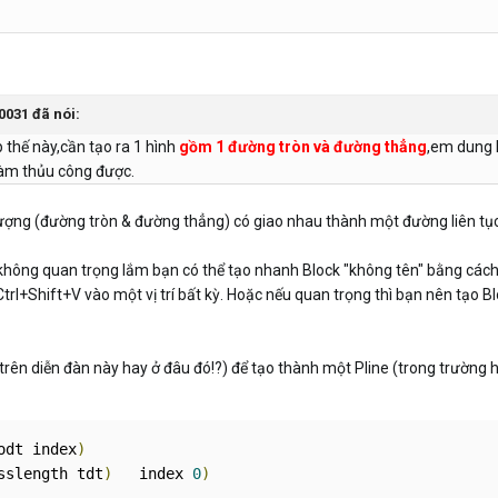
0031 đã nói:
thế này,cần tạo ra 1 hình
gồm 1 đường tròn và đường thẳng
,em dung 
làm thủu công được.
 tượng (đường tròn & đường thẳng) có giao nhau thành một đường liên tụ
 không quan trọng lắm bạn có thể tạo nhanh Block "không tên" bằng cách:
rl+Shift+V vào một vị trí bất kỳ. Hoặc nếu quan trọng thì bạn nên tạo Blo
rên diễn đàn này hay ở đâu đó!?) để tạo thành một Pline (trong trường 
odt index
)
sslength tdt
)
   index 
0
)