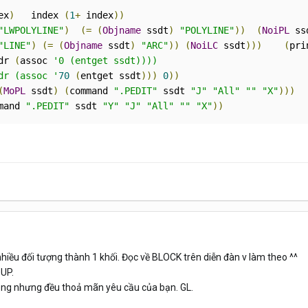
ex
)
   index 
(
1
+
 index
))
"LWPOLYLINE"
)
(=
(
Objname
 ssdt
)
"POLYLINE"
))
(
NoiPL
 ss
"LINE"
)
(=
(
Objname
 ssdt
)
"ARC"
))
(
NoiLC
 ssdt
)))
(
pri
dr 
(
assoc 
'0 (entget ssdt))))

dr (assoc '
70
(
entget ssdt
)))
0
))
(
MoPL
 ssdt
)
(
command 
".PEDIT"
 ssdt 
"J"
"All"
""
"X"
)))
mand 
".PEDIT"
 ssdt 
"Y"
"J"
"All"
""
"X"
))
iều đối tượng thành 1 khối. Đọc về BLOCK trên diễn đàn v làm theo ^^
UP.
êng nhưng đều thoả mãn yêu cầu của bạn. GL.