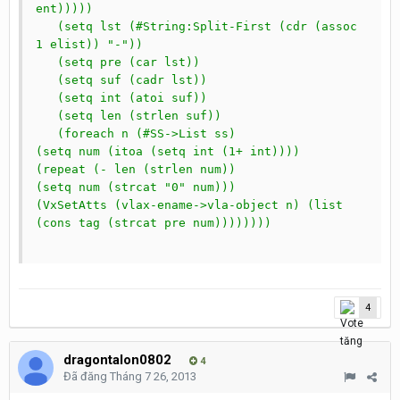
ent)))))

   (setq lst (#String:Split-First (cdr (assoc 
1 elist)) "-"))

   (setq pre (car lst))

   (setq suf (cadr lst))

   (setq int (atoi suf))

   (setq len (strlen suf))

   (foreach n (#SS->List ss)

(setq num (itoa (setq int (1+ int))))

(repeat (- len (strlen num))

(setq num (strcat "0" num)))

(VxSetAtts (vlax-ename->vla-object n) (list 
(cons tag (strcat pre num))))))))

4
dragontalon0802
4
Đã đăng
Tháng 7 26, 2013