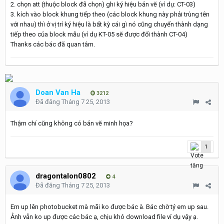
2. chọn att (thuộc block đã chọn) ghi ký hiệu bản vẽ (ví dụ: CT-03)
3. kích vào block khung tiếp theo (các block khung này phải trùng tên
với nhau) thì ở vị trí ký hiệu là bất kỳ cái gì nó cũng chuyển thành dạng
tiếp theo của block mẫu (ví dụ KT-05 sẽ được đổi thành CT-04)
Thanks các bác đã quan tâm.
Doan Van Ha
3212
Đã đăng
Tháng 7 25, 2013
Thậm chí cũng không có bản vẽ minh họa?
1
dragontalon0802
4
Đã đăng
Tháng 7 25, 2013
Em up lên photobucket mà mãi ko được bác à. Bác chờ tý em up sau.
Ảnh vẫn ko up được các bác ạ, chịu khó download file ví dụ vậy ạ.