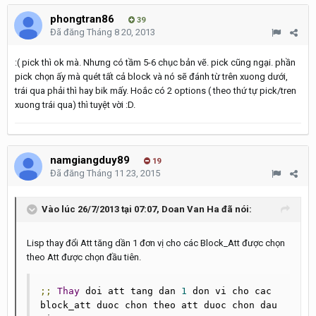
phongtran86
39
Đã đăng
Tháng 8 20, 2013
:( pick thì ok mà. Nhưng có tầm 5-6 chục bản vẽ. pick cũng ngại. phần
pick chọn ấy mà quét tất cả block và nó sẽ đánh từ trên xuong dưới,
trái qua phải thì hay bik mấy. Hoắc có 2 options ( theo thứ tự pick/tren
xuong trái qua) thì tuyệt vời :D.
namgiangduy89
19
Đã đăng
Tháng 11 23, 2015
Vào lúc 26/7/2013 tại 07:07, Doan Van Ha đã nói:
Lisp thay đổi Att tăng dần 1 đơn vị cho các Block_Att được chọn
theo Att được chọn đầu tiên.
;;
Thay
 doi att tang dan 
1
 don vi cho cac 
block_att duoc chon theo att duoc chon dau 