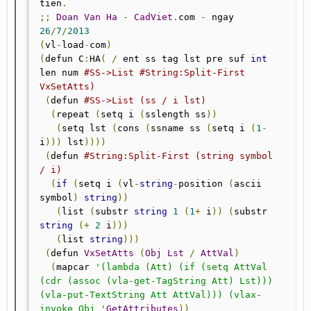
tien
.
;;
Doan
Van
Ha
-
CadViet
.
com 
-
 ngay 
26
/
7
/
2013
(
vl
-
load
-
com
)
(
defun C
:
HA
(
/
 ent ss tag lst pre suf 
int
len num 
#SS->List #String:Split-First 
VxSetAtts)
(
defun 
#SS->List (ss / i lst)
(
repeat 
(
setq i 
(
sslength ss
))
(
setq lst 
(
cons 
(
ssname ss 
(
setq i 
(
1
-
i
)))
 lst
))))
(
defun 
#String:Split-First (string symbol 
/ i)
(
if
(
setq i 
(
vl
-
string
-
position 
(
ascii 
symbol
)
string
))
(
list 
(
substr 
string
1
(
1
+
 i
))
(
substr 
string
(+
2
 i
)))
(
list 
string
)))
(
defun 
VxSetAtts
(
Obj
Lst
/
AttVal
)
(
mapcar 
'(lambda (Att) (if (setq AttVal 
(cdr (assoc (vla-get-TagString Att) Lst))) 
(vla-put-TextString Att AttVal))) (vlax-
invoke Obj '
GetAttributes
))