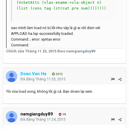
(VxSetAtts (vlax-ename->vla-object n) 
(list (cons tag (strcat pre num))))))))

sao mình làm load nó bị lỗi như vậy là gì ai chỉ dùm với:
APPLOAD ha.lsp successfully loaded.
Command: ; error: syntax error
Command:
Chỉnh sửa
Tháng 11 23, 2015
theo namgiangduy89
Doan Van Ha
3212
Đã đăng
Tháng 11 23, 2015
Tôi vừa load xong, không lỗi gì cả. Bạn down lại xem.
namgiangduy89
19
Đã đăng
Tháng 11 24, 2015