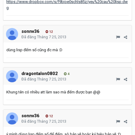
https://www.dropbox.com/s/f9bioe0schls85z/yeu%20cau%20lisp.dw
g
sonnv36
12
Đã đăng
Tháng 7 25, 2013
dùng lisp đếm số cũng đc mà :D
dragontalon0802
4
Đã đăng
Tháng 7 25, 2013
Khung tên có nhiều att làm sao mà đếm được bạn @@
sonnv36
12
Đã đăng
Tháng 7 25, 2013
ý mình dùng lisp đếm số để đếm sô bản vẽ hoặc ký hiệu bản vẽ :D