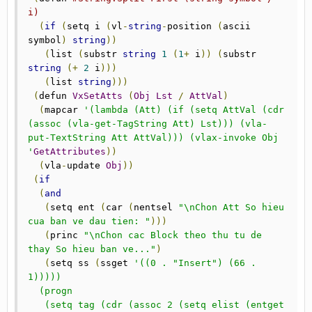
i)
(
if
(
setq i 
(
vl
-
string
-
position 
(
ascii 
symbol
)
string
))
(
list 
(
substr 
string
1
(
1
+
 i
))
(
substr 
string
(+
2
 i
)))
(
list 
string
)))
(
defun 
VxSetAtts
(
Obj
Lst
/
AttVal
)
(
mapcar 
'(lambda (Att) (if (setq AttVal (cdr 
(assoc (vla-get-TagString Att) Lst))) (vla-
put-TextString Att AttVal))) (vlax-invoke Obj 
'
GetAttributes
))
(
vla
-
update 
Obj
))
(
if
(
and
(
setq ent 
(
car 
(
nentsel 
"\nChon Att So hieu 
cua ban ve dau tien: "
)))
(
princ 
"\nChon cac Block theo thu tu de 
thay So hieu ban ve..."
)
(
setq ss 
(
ssget 
'((0 . "Insert") (66 . 
1)))))

  (progn

   (setq tag (cdr (assoc 2 (setq elist (entget 