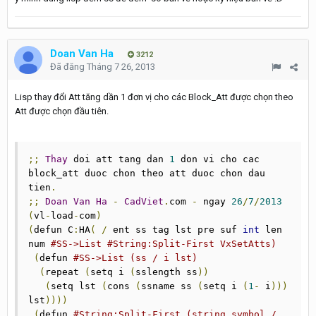
Doan Van Ha
3212
Đã đăng
Tháng 7 26, 2013
Lisp thay đổi Att tăng dần 1 đơn vị cho các Block_Att được chọn theo
Att được chọn đầu tiên.
;;
Thay
 doi att tang dan 
1
 don vi cho cac 
block_att duoc chon theo att duoc chon dau 
tien
.
;;
Doan
Van
Ha
-
CadViet
.
com 
-
 ngay 
26
/
7
/
2013
(
vl
-
load
-
com
)
(
defun C
:
HA
(
/
 ent ss tag lst pre suf 
int
 len 
num 
#SS->List #String:Split-First VxSetAtts)
(
defun 
#SS->List (ss / i lst)
(
repeat 
(
setq i 
(
sslength ss
))
(
setq lst 
(
cons 
(
ssname ss 
(
setq i 
(
1
-
 i
)))
lst
))))
(
defun 
#String:Split-First (string symbol / 