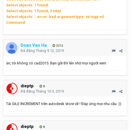
Select objects: 1 found
Select objects: 1 found, 2 total
Select objects: ; error: bad argument type: stringp nil
Command:
Doan Van Ha
3212
Đã đăng
Tháng 9 12, 2019
srr, tôi không có cad2015. Bạn gởi BV lên nhờ mọi người xem
dieptp
8
Đã đăng
Tháng 10 3, 2019
Tải GILE INCREMENT trên autodesk store về ! Đáp ứng mọi nhu cầu
:))
dieptp
8