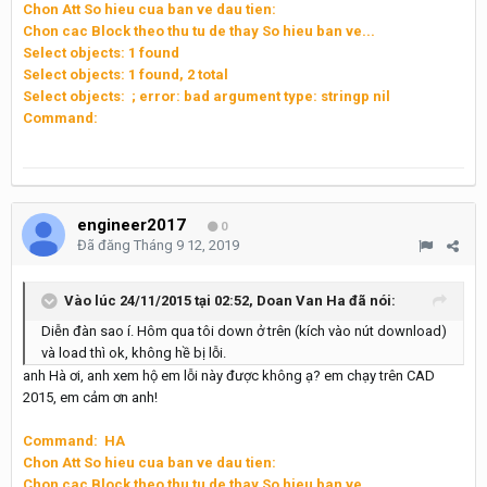
Chon Att So hieu cua ban ve dau tien:
Chon cac Block theo thu tu de thay So hieu ban ve...
Select objects: 1 found
Select objects: 1 found, 2 total
Select objects: ; error: bad argument type: stringp nil
Command:
engineer2017
0
Đã đăng
Tháng 9 12, 2019
Vào lúc 24/11/2015 tại 02:52,
Doan Van Ha
đã nói:
Diễn đàn sao í. Hôm qua tôi down ở trên (kích vào nút download)
và load thì ok, không hề bị lỗi.
anh Hà ơi, anh xem hộ em lỗi này được không ạ? em chạy trên CAD
2015, em cảm ơn anh!
Command: HA
Chon Att So hieu cua ban ve dau tien:
Chon cac Block theo thu tu de thay So hieu ban ve...