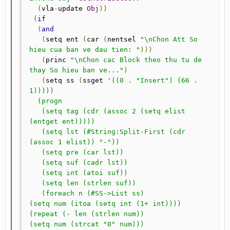
(
vla
-
update 
Obj
))
(
if
(
and
(
setq ent 
(
car 
(
nentsel 
"\nChon Att So 
hieu cua ban ve dau tien: "
)))
(
princ 
"\nChon cac Block theo thu tu de 
thay So hieu ban ve..."
)
(
setq ss 
(
ssget 
'((0 . "Insert") (66 . 
1)))))

  (progn

   (setq tag (cdr (assoc 2 (setq elist 
(entget ent)))))

   (setq lst (#String:Split-First (cdr 
(assoc 1 elist)) "-"))

   (setq pre (car lst))

   (setq suf (cadr lst))

   (setq int (atoi suf))

   (setq len (strlen suf))

   (foreach n (#SS->List ss)

(setq num (itoa (setq int (1+ int))))

(repeat (- len (strlen num))

(setq num (strcat "0" num)))
