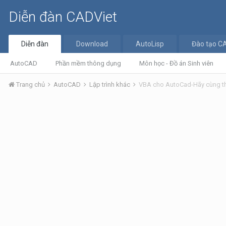
Diễn đàn CADViet
Diễn đàn
Download
AutoLisp
Đào tạo C
AutoCAD
Phần mềm thông dụng
Môn học - Đồ án Sinh viên
Trang chủ
AutoCAD
Lập trình khác
VBA cho AutoCad-Hãy cùng th