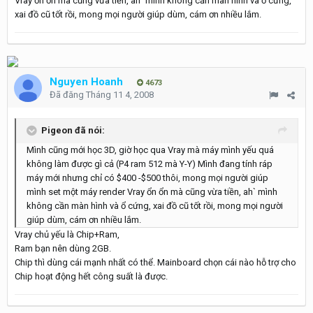
Vray ổn ổn mà cũng vừa tiền, ah` mình không cần màn hình và ổ cứng,
xai đồ cũ tốt rồi, mong mọi người giúp dùm, cám ơn nhiều lắm.
Nguyen Hoanh
4673
Đã đăng
Tháng 11 4, 2008
Pigeon đã nói:
Mình cũng mới học 3D, giờ học qua Vray mà máy mình yếu quá
không làm được gì cả (P4 ram 512 mà Y-Y) Mình đang tính ráp
máy mới nhưng chỉ có $400 -$500 thôi, mong mọi người giúp
mình set một máy render Vray ổn ổn mà cũng vừa tiền, ah` mình
không cần màn hình và ổ cứng, xai đồ cũ tốt rồi, mong mọi người
giúp dùm, cám ơn nhiều lắm.
Vray chủ yếu là Chip+Ram,
Ram bạn nên dùng 2GB.
Chip thì dùng cái mạnh nhất có thể. Mainboard chọn cái nào hỗ trợ cho
Chip hoạt động hết công suất là được.