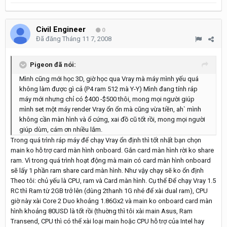
Civil Engineer
0
Đã đăng
Tháng 11 7, 2008
Pigeon đã nói:
Mình cũng mới học 3D, giờ học qua Vray mà máy mình yếu quá
không làm được gì cả (P4 ram 512 mà Y-Y) Mình đang tính ráp
máy mới nhưng chỉ có $400 -$500 thôi, mong mọi người giúp
mình set một máy render Vray ổn ổn mà cũng vừa tiền, ah` mình
không cần màn hình và ổ cứng, xai đồ cũ tốt rồi, mong mọi người
giúp dùm, cám ơn nhiều lắm.
Trong quá trình ráp máy để chạy Vray ổn định thì tốt nhất bạn chọn
main ko hỗ trợ card màn hình onboard. Gắn card màn hình rời ko share
ram. Vì trong quá trình hoạt động mà main có card màn hình onboard
sẽ lấy 1 phần ram share card màn hình. Như vậy chạy sẽ ko ổn định
Theo tôi: chủ yếu là CPU, ram và Card màn hình. Cụ thể Để chạy Vray 1.5
RC thì Ram từ 2GB trở lên (dùng 2thanh 1G nhé để xài dual ram), CPU
giờ này xài Core 2 Duo khoảng 1.86Gx2 và main ko onboard card màn
hình khoảng 80USD là tốt rồi (thuờng thì tôi xài main Asus, Ram
Transend, CPU thì có thể xài loại main hoặc CPU hỗ trợ của Intel hay