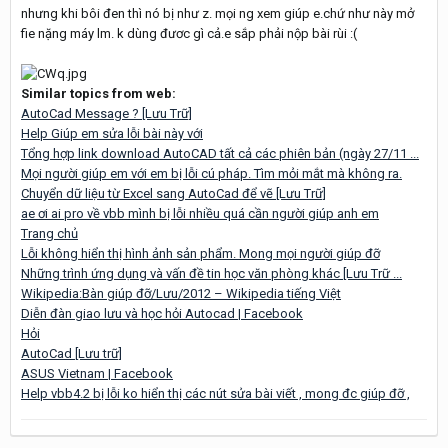
nhưng khi bôi đen thì nó bị như z. mọi ng xem giúp e.chứ như này mở
fie nặng máy lm. k dùng đươc gì cả.e sắp phải nộp bài rùi :(
Similar topics from web:
AutoCad Message ? [Lưu Trữ]
Help Giúp em sửa lỗi bài này với
Tổng hợp link download AutoCAD tất cả các phiên bản (ngày 27/11 ...
Mọi người giúp em với em bị lỗi cú pháp. Tìm mỏi mắt mà không ra.
Chuyển dữ liệu từ Excel sang AutoCad để vẽ [Lưu Trữ]
ae ơi ai pro về vbb mình bị lỗi nhiều quá cần người giúp anh em
Trang chủ
Lỗi không hiển thị hình ảnh sản phẩm. Mong mọi người giúp đỡ
Những trình ứng dụng và vấn đề tin học văn phòng khác [Lưu Trữ ...
Wikipedia:Bàn giúp đỡ/Lưu/2012 – Wikipedia tiếng Việt
Diễn đàn giao lưu và học hỏi Autocad | Facebook
Hỏi
AutoCad [Lưu trữ]
ASUS Vietnam | Facebook
Help vbb4.2 bị lỗi ko hiển thị các nút sửa bài viết , mong đc giúp đỡ ,