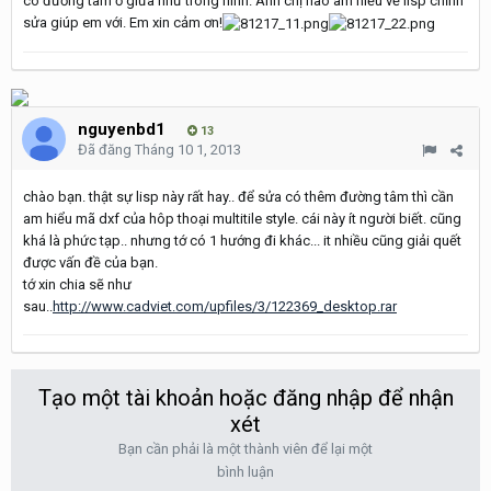
có đường tâm ở giữa như trong hình. Anh chị nào am hiểu về lisp chỉnh
sửa giúp em với. Em xin cảm ơn!
nguyenbd1
13
Đã đăng
Tháng 10 1, 2013
chào bạn. thật sự lisp này rất hay.. để sửa có thêm đường tâm thì cần
am hiểu mã dxf của hôp thoại multitile style. cái này ít người biết. cũng
khá là phức tạp.. nhưng tớ có 1 hướng đi khác... it nhiều cũng giải quết
được vấn đề của bạn.
tớ xin chia sẽ như
sau..
http://www.cadviet.com/upfiles/3/122369_desktop.rar
Tạo một tài khoản hoặc đăng nhập để nhận
xét
Bạn cần phải là một thành viên để lại một
bình luận