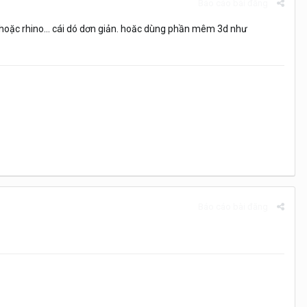
Báo cáo bài đăng
hoặc rhino... cái dó dơn giản. hoăc dùng phần mêm 3d như
Báo cáo bài đăng