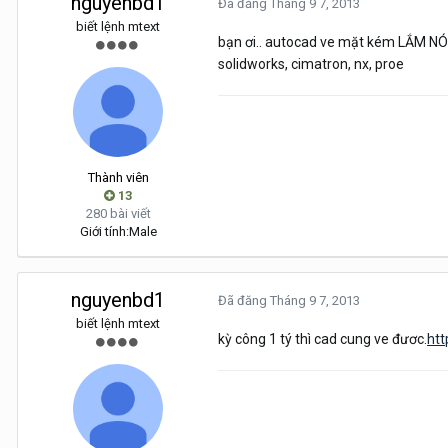
nguyenbd1
Đã đăng
Tháng 9 7, 2013
biết lệnh mtext
bạn ơi.. autocad ve mặt kém LẮM NÓ 
solidworks, cimatron, nx, proe
Thành viên
13
280 bài viết
Giới tính:
Male
nguyenbd1
Đã đăng
Tháng 9 7, 2013
biết lệnh mtext
kỳ công 1 tý thì cad cung ve đươc.
ht