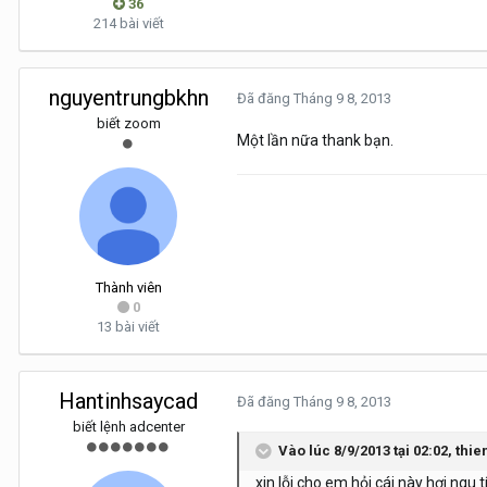
36
214 bài viết
nguyentrungbkhn
Đã đăng
Tháng 9 8, 2013
biết zoom
Một lần nữa thank bạn.
Thành viên
0
13 bài viết
Hantinhsaycad
Đã đăng
Tháng 9 8, 2013
biết lệnh adcenter
Vào lúc 8/9/2013 tại 02:02, th
xin lỗi cho em hỏi cái này hơi ngu