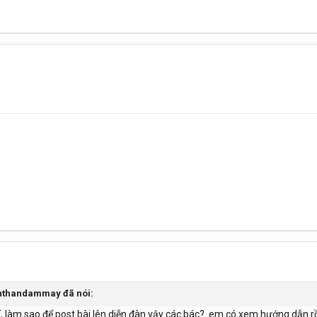
ienthandammay đã nói:
 tí, làm sao để post bài lên diễn đàn vậy các bác?. em có xem hướng dẫn r