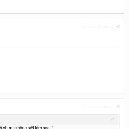
Báo cáo bài đăng
Báo cáo bài đăng
ồi nhưng không biết làm sao. :)