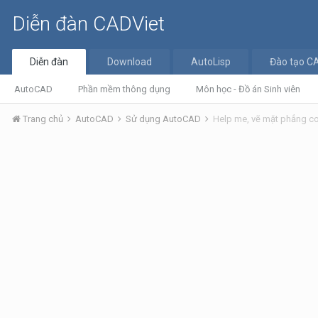
Diễn đàn CADViet
Diễn đàn
Download
AutoLisp
Đào tạo C
AutoCAD
Phần mềm thông dụng
Môn học - Đồ án Sinh viên
Trang chủ
AutoCAD
Sử dụng AutoCAD
Help me, vẽ mặt phẳng c