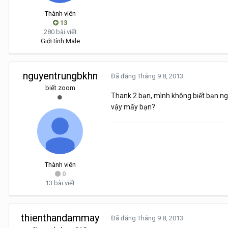
Thành viên
13
280 bài viết
Giới tính:
Male
nguyentrungbkhn
Đã đăng
Tháng 9 8, 2013
biết zoom
Thank 2 bạn, mình không biết bạn ng
vậy mấy bạn?
Thành viên
0
13 bài viết
thienthandammay
Đã đăng
Tháng 9 8, 2013