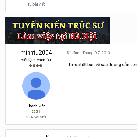
13 bài viết
minhtu2004
Đã đăng
Tháng 9 7, 2013
biết lệnh chamfer
-Trước hết bạn vẽ các đường dẫn con
Thành viên
36
214 bài viết