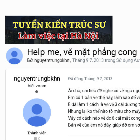
Help me, vẽ mặt phẳng cong
Bởi
nguyentrungbkhn
,
Tháng 9 7, 2013
trong
Sử dụng A
nguyentrungbkhn
Đã đăng
Tháng 9 7, 2013
biết zoom
Ái chà, cái tiêu đề nghe có vẻ ngu ngu, 
Em có 1 bản vẽ thế này, làm sao để vẽ
E đã làm 1 cách là vẽ vẽ 3 cái đường 
Nhưng lại ko thể nào tô màu cho mấy 
Vậy có cách nào vẽ đc 6 cái mặt con
Bản vẽ của em nó đây, giúp đỡ em với
Thành viên
0