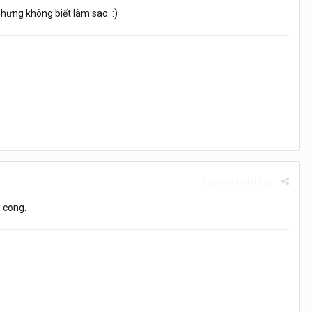
nhưng không biết làm sao. :)
Báo cáo bài đăng
g cong.