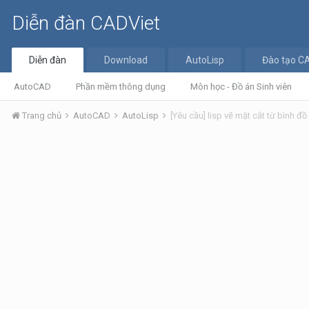
Diễn đàn CADViet
Diễn đàn
Download
AutoLisp
Đào tạo C
AutoCAD
Phần mềm thông dụng
Môn học - Đồ án Sinh viên
Trang chủ
AutoCAD
AutoLisp
[Yêu cầu] lisp vẽ mặt cắt từ bình đồ