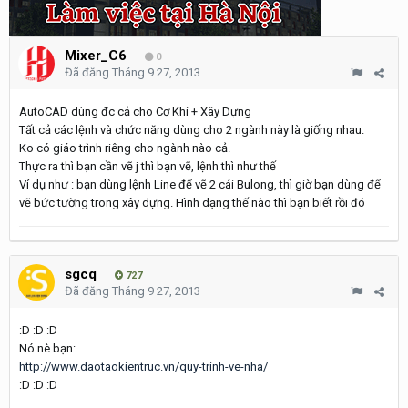
Mixer_C6
0
Đã đăng
Tháng 9 27, 2013
AutoCAD dùng đc cả cho Cơ Khí + Xây Dựng
Tất cả các lệnh và chức năng dùng cho 2 ngành này là giống nhau.
Ko có giáo trình riêng cho ngành nào cả.
Thực ra thì bạn cần vẽ j thì bạn vẽ, lệnh thì như thế
Ví dụ như : bạn dùng lệnh Line để vẽ 2 cái Bulong, thì giờ bạn dùng để
vẽ bức tường trong xây dựng. Hình dạng thế nào thì bạn biết rồi đó
sgcq
727
Đã đăng
Tháng 9 27, 2013
:D :D :D
Nó nè bạn:
http://www.daotaokientruc.vn/quy-trinh-ve-nha/
:D :D :D