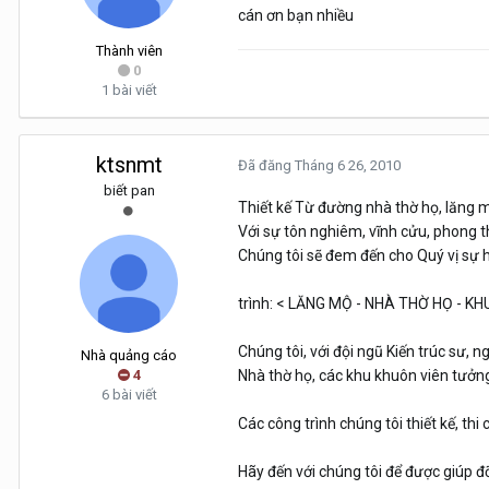
cán ơn bạn nhiều
Thành viên
0
1 bài viết
ktsnmt
Đã đăng
Tháng 6 26, 2010
biết pan
Thiết kế Từ đường nhà thờ họ, lăng m
Với sự tôn nghiêm, vĩnh cửu, phong t
Chúng tôi sẽ đem đến cho Quý vị sự h
trình: < LĂNG MỘ - NHÀ THỜ HỌ - KHU
Chúng tôi, với đội ngũ Kiến trúc sư, 
Nhà quảng cáo
4
Nhà thờ họ, các khu khuôn viên tưởng
6 bài viết
Các công trình chúng tôi thiết kế, th
Hãy đến với chúng tôi để được giúp đ