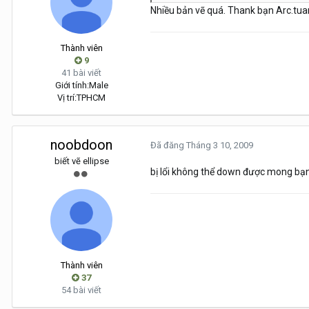
Nhiều bản vẽ quá. Thank bạn Arc.tu
Thành viên
9
41 bài viết
Giới tính:
Male
Vị trí:
TPHCM
noobdoon
Đã đăng
Tháng 3 10, 2009
biết vẽ ellipse
bị lổi không thể down được mong bạn
Thành viên
37
54 bài viết