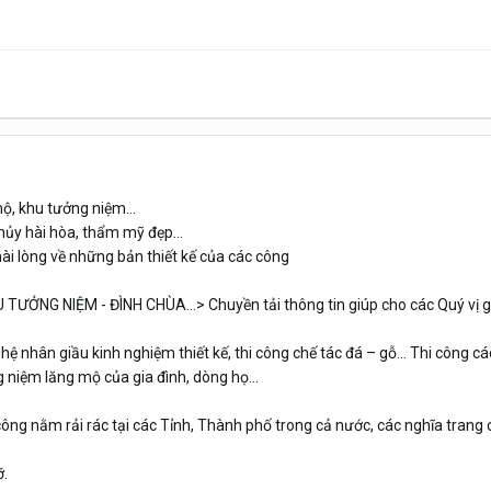
ộ, khu tưởng niệm...
hủy hài hòa, thẩm mỹ đẹp...
ài lòng về những bản thiết kế của các công
 TƯỞNG NIỆM - ĐÌNH CHÙA...> Chuyền tải thông tin giúp cho các Quý vị g
nghệ nhân giầu kinh nghiệm thiết kế, thi công chế tác đá – gỗ… Thi công c
 niệm lăng mộ của gia đình, dòng họ...
i công nằm rải rác tại các Tỉnh, Thành phố trong cả nước, các nghĩa trang
ỡ.