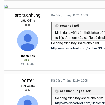
arc.tuanhung
Đã đăng
Tháng 12 21, 2008
biết vẽ line
potter đã nói:
Mình đang vẽ 1 bản thiết kế sơ bộ 
tư liệu. Anh em nào có file đó th
Có công trình này share cho bạn!
http://www.cadviet.com/upfiles/IN.r
Thành viên
21
27 bài viết
potter
Đã đăng
Tháng 12 26, 2008
biết vẽ arc
arc.tuanhung đã nói:
Có công trình này share cho bạn!
http://www.cadviet.com/upfiles/IN