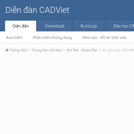
Diễn đàn CADViet
Diễn đàn
Download
AutoLisp
Đào tạo C
AutoCAD
Phần mềm thông dụng
Môn học - Đồ án Sinh viên
Trang chủ
Trung tâm dữ liệu
Xin file - Share file
Xin file bản vẽ th