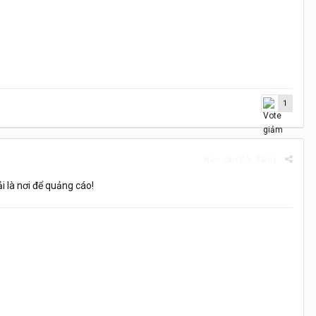
1
Báo cáo bài đăng
 là nơi để quảng cáo!