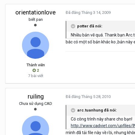
orientationlove
Đã đăng
Tháng 3 14, 2009
biết pan
potter đã nói:
Nhiều bản vẽ quá. Thank bạn Arc.
bác có một số bản khác ko ,bản này 
Thành viên
2
7 bài viết
ruiling
Đã đăng
Tháng 5 28, 2010
Chưa sử dụng CAD
arc.tuanhung đã nói:
Có công trình này share cho bạn!
http://www.cadviet.com/upfiles/IN
mình đã tải file này về rồi, nhưng k