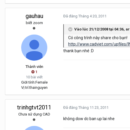
gauhau
Đã đăng
Tháng 4 20, 2011
biết zoom
Vào lúc 21/12/2008 tại 04:36, a
Có công trình này share cho bạn!
http://www.cadviet.com/upfiles/IN
thank bạn nhé :D
Thành viên
1
10 bài viết
Giới tính:
Female
Vị trí:
thainguyen
trinhgtvt2011
Đã đăng
Tháng 11 23, 2011
Chưa sử dụng CAD
không dow dc ban up lai nhe