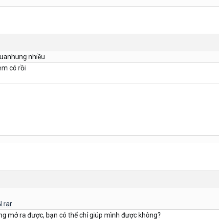
tuanhung nhiều
em có rồi
.rar
hông mở ra được, bạn có thể chỉ giúp mình được không?