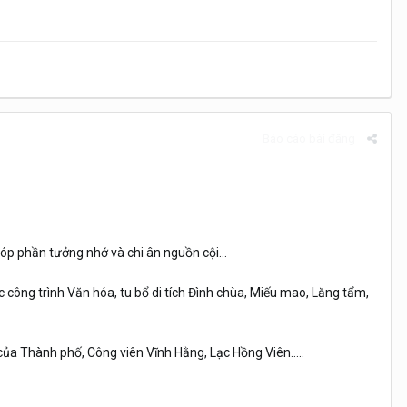
Báo cáo bài đăng
óp phần tưởng nhớ và chi ân nguồn cội...
ác công trình Văn hóa, tu bổ di tích Đình chùa, Miếu mao, Lăng tẩm,
 của Thành phố, Công viên Vĩnh Hằng, Lạc Hồng Viên.....