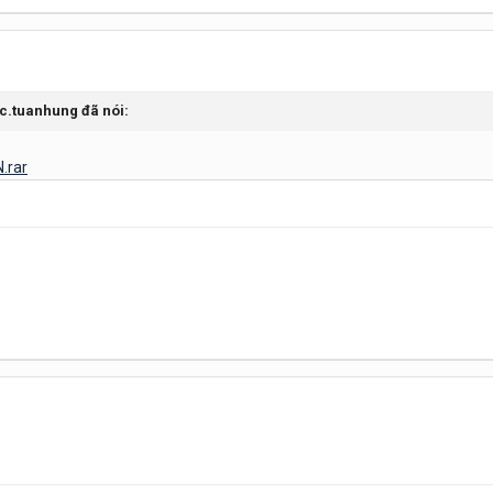
rc.tuanhung đã nói:
.rar