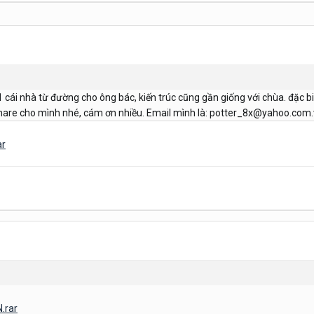
1 cái nhà từ đường cho ông bác, kiến trúc cũng gần giống với chùa. đặc b
ì share cho mình nhé, cám ơn nhiều. Email mình là: potter_8x@yahoo.com
ar
.rar