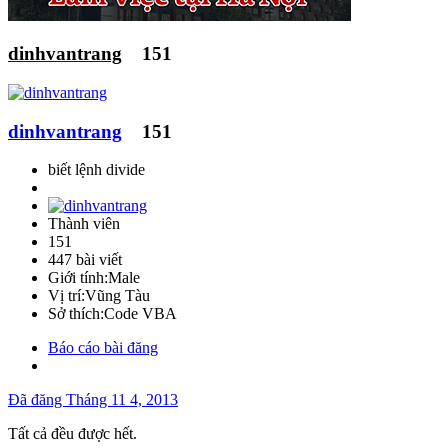
dinhvantrang
151
dinhvantrang
151
biết lệnh divide
Thành viên
151
447 bài viết
Giới tính:
Male
Vị trí:
Vũng Tàu
Sở thích:
Code VBA
Báo cáo bài đăng
Đã đăng
Tháng 11 4, 2013
Tất cả đều được hết.