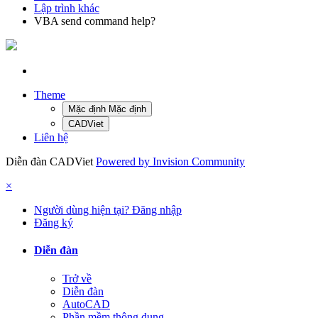
Lập trình khác
VBA send command help?
Theme
Mặc định Mặc định
CADViet
Liên hệ
Diễn đàn CADViet
Powered by Invision Community
×
Người dùng hiện tại? Đăng nhập
Đăng ký
Diễn đàn
Trở về
Diễn đàn
AutoCAD
Phần mềm thông dụng