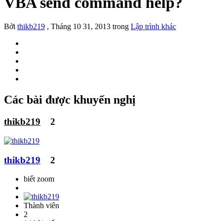
VBA send command help?
Bởi
thikb219
,
Tháng 10 31, 2013
trong
Lập trình khác
Các bài được khuyến nghị
thikb219
2
thikb219
2
biết zoom
Thành viên
2