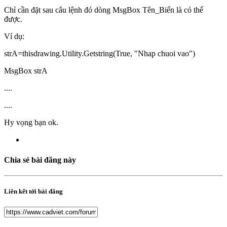
Chỉ cần đặt sau câu lệnh đó dòng MsgBox Tên_Biến là có thể
được.
Ví dụ:
strA=thisdrawing.Utility.Getstring(True, "Nhap chuoi vao")
MsgBox strA
....
....
Hy vọng bạn ok.
Chia sẻ bài đăng này
Liên kết tới bài đăng