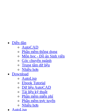
Diễn đàn
AutoCAD
Phần mềm thông dụng
Môn học - Đồ án Sinh viên
Góc chuyên ngành
Trung tâm dữ liệu
Nhiều hơn
Download
AutoLisp
Ebook Tutorial
Dữ liệu AutoCAD
Tài liệu kỹ thuật
Phần mềm miễn phí
Phần mềm trực tuyến
Nhiều hơn
AutoLisp