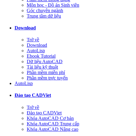
Môn học - Đồ án Sinh viên
Góc chuyên ngành
Trung tâm dữ liệu
Download
Trở về
Download
AutoLisp
Ebook Tutorial
Dữ liệu AutoCAD
Tài liệu kỹ thuật
Phần mềm miễn phí
Phần mềm trực tuyến
AutoLisp
Đào tạo CADViet
Trở về
Đào tạo CADViet
Khóa AutoCAD Cơ bản
Khóa AutoCAD Trung cấp
Khóa AutoCAD Nâng cao