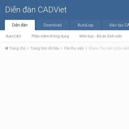
Diễn đàn CADViet
Diễn đàn
Download
AutoLisp
Đào tạo C
AutoCAD
Phần mềm thông dụng
Môn học - Đồ án Sinh viên
Trang chủ
Trung tâm dữ liệu
File thư viện
Share-Thư viện phối cản