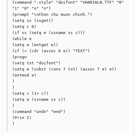
(command "-style" "doifont" "VHARIALN.TTF" "0" 
"1" "0" "n" "n")

(prompt "\nChon chu muon chinh.")

(setq ss (ssget))

(setq c 0)

(if ss (setq e (ssname ss c)))

(while e

(setq e (entget e))

(if (= (cdr (assoc 0 e)) "TEXT")

(progn

(setq txt "doifont")

(setq e (subst (cons 7 txt) (assoc 7 e) e))

(entmod e)

)

)

(setq c (1+ c))

(setq e (ssname ss c))

)

(command "undo" "end")

(Prin I)
