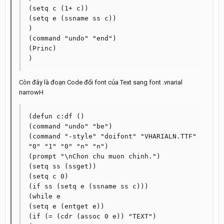
(setq c (1+ c))

(setq e (ssname ss c))

)

(command "undo" "end")

(Princ)

Còn đây là đoạn Code đổi font của Text sang font .vnarial
narrowH
(defun c:df ()

(command "undo" "be")

(command "-style" "doifont" "VHARIALN.TTF" 
"0" "1" "0" "n" "n")

(prompt "\nChon chu muon chinh.")

(setq ss (ssget))

(setq c 0)

(if ss (setq e (ssname ss c)))

(while e

(setq e (entget e))

(if (= (cdr (assoc 0 e)) "TEXT")
