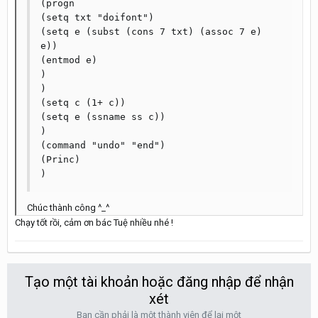
(progn

(setq txt "doifont")

(setq e (subst (cons 7 txt) (assoc 7 e) 
e))

(entmod e)

)

)

(setq c (1+ c))

(setq e (ssname ss c))

)

(command "undo" "end")

(Princ)

Chúc thành công ^_^
Chạy tốt rồi, cảm ơn bác Tuệ nhiều nhé !
Tạo một tài khoản hoặc đăng nhập để nhận
xét
Bạn cần phải là một thành viên để lại một