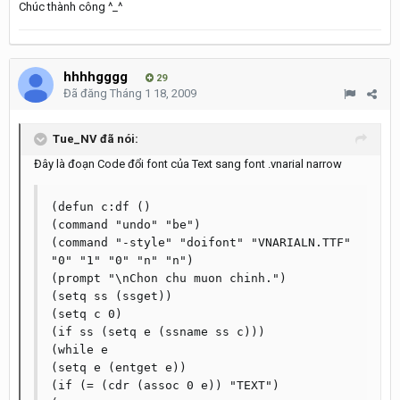
Chúc thành công ^_^
hhhhgggg
29
Đã đăng
Tháng 1 18, 2009
Tue_NV đã nói:
Đây là đoạn Code đổi font của Text sang font .vnarial narrow
(defun c:df ()

(command "undo" "be")

(command "-style" "doifont" "VNARIALN.TTF" 
"0" "1" "0" "n" "n")

(prompt "\nChon chu muon chinh.")

(setq ss (ssget))

(setq c 0)

(if ss (setq e (ssname ss c)))

(while e

(setq e (entget e))

(if (= (cdr (assoc 0 e)) "TEXT")
