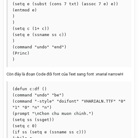
(setq e (subst (cons 7 txt) (assoc 7 e) e))

(entmod e)

)

)

(setq c (1+ c))

(setq e (ssname ss c))

)

(command "undo" "end")

(Princ)

Còn đây là đoạn Code đổi font của Text sang font .vnarial narrowH
(defun c:df ()

(command "undo" "be")

(command "-style" "doifont" "VHARIALN.TTF" "0" 
"1" "0" "n" "n")

(prompt "\nChon chu muon chinh.")

(setq ss (ssget))

(setq c 0)

(if ss (setq e (ssname ss c)))
