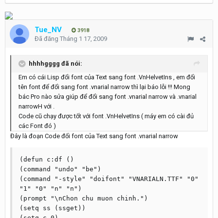
Tue_NV
3918
Đã đăng
Tháng 1 17, 2009
hhhhgggg đã nói:
Em có cái Lisp đổi font của Text sang font .VnHelvetIns , em đổi
tên font để đổi sang font .vnarial narrow thì lại báo lỗi !!! Mong
bác Pro nào sửa giúp để đổi sang font .vnarial narrow và .vnarial
narrowH với .
Code cũ chạy được tốt với font .VnHelvetIns ( máy em có cài đủ
các Font đó )
Đây là đoạn Code đổi font của Text sang font .vnarial narrow
(defun c:df ()

(command "undo" "be")

(command "-style" "doifont" "VNARIALN.TTF" "0" 
"1" "0" "n" "n")

(prompt "\nChon chu muon chinh.")

(setq ss (ssget))

(setq c 0)
