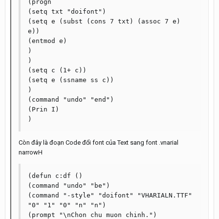
(progn

(setq txt "doifont")

(setq e (subst (cons 7 txt) (assoc 7 e) 
e))

(entmod e)

)

)

(setq c (1+ c))

(setq e (ssname ss c))

)

(command "undo" "end")

(Prin I)

Còn đây là đoạn Code đổi font của Text sang font .vnarial
narrowH
(defun c:df ()

(command "undo" "be")

(command "-style" "doifont" "VHARIALN.TTF" 
"0" "1" "0" "n" "n")

(prompt "\nChon chu muon chinh.")
