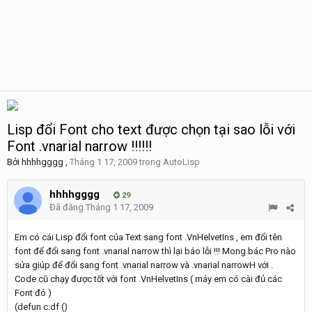
Lisp đổi Font cho text được chọn tại sao lỗi với
Font .vnarial narrow !!!!!!
Bởi
hhhhgggg
,
Tháng 1 17, 2009
trong
AutoLisp
hhhhgggg
29
Đã đăng
Tháng 1 17, 2009
Em có cái Lisp đổi font của Text sang font .VnHelvetIns , em đổi tên
font để đổi sang font .vnarial narrow thì lại báo lỗi !!! Mong bác Pro nào
sửa giúp để đổi sang font .vnarial narrow và .vnarial narrowH với .
Code cũ chạy được tốt với font .VnHelvetIns ( máy em có cài đủ các
Font đó )
(defun c:df ()