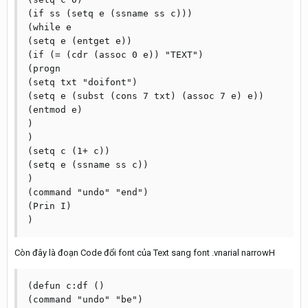
(if ss (setq e (ssname ss c)))

(while e

(setq e (entget e))

(if (= (cdr (assoc 0 e)) "TEXT")

(progn

(setq txt "doifont")

(setq e (subst (cons 7 txt) (assoc 7 e) e))

(entmod e)

)

)

(setq c (1+ c))

(setq e (ssname ss c))

)

(command "undo" "end")

(Prin I)

Còn đây là đoạn Code đổi font của Text sang font .vnarial narrowH
(defun c:df ()

(command "undo" "be")
