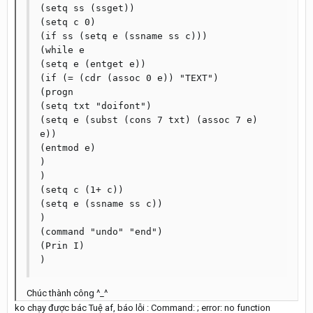
(setq ss (ssget))

(setq c 0)

(if ss (setq e (ssname ss c)))

(while e

(setq e (entget e))

(if (= (cdr (assoc 0 e)) "TEXT")

(progn

(setq txt "doifont")

(setq e (subst (cons 7 txt) (assoc 7 e) 
e))

(entmod e)

)

)

(setq c (1+ c))

(setq e (ssname ss c))

)

(command "undo" "end")

(Prin I)

Chúc thành công ^_^
ko chạy được bác Tuệ af, báo lỗi : Command: ; error: no function