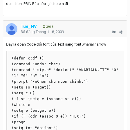
definition: PRIN Bác sửa lại cho em đi !
Tue_NV
3918
Đã đăng
Tháng 1 18, 2009
Đây là đoạn Code đổi font của Text sang font .vnarial narrow
(defun c:df ()

(command "undo" "be")

(command "-style" "doifont" "VNARIALN.TTF" "0" 
"1" "0" "n" "n")

(prompt "\nChon chu muon chinh.")

(setq ss (ssget))

(setq c 0)

(if ss (setq e (ssname ss c)))

(while e

(setq e (entget e))

(if (= (cdr (assoc 0 e)) "TEXT")

(progn

(setq txt "doifont")
