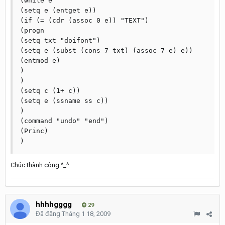
(while e

(setq e (entget e))

(if (= (cdr (assoc 0 e)) "TEXT")

(progn

(setq txt "doifont")

(setq e (subst (cons 7 txt) (assoc 7 e) e))

(entmod e)

)

)

(setq c (1+ c))

(setq e (ssname ss c))

)

(command "undo" "end")

(Princ)

Chúc thành công ^_^
hhhhgggg
29
Đã đăng
Tháng 1 18, 2009