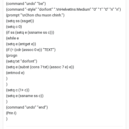
(command "undo" "be")
(command "-style" "doifont" ".VnHelvetIns Medium" "0" "1" "0" "n" "n")
(prompt "\nChon chu muon chinh.")
(setq ss (ssget))
(setq c 0)
(if ss (setq e (ssname ss c)))
(while e
(setq e (entget e))
(if (= (cdr (assoc 0 e)) "TEXT")
(progn
(setq txt "doifont")
(setq e (subst (cons 7 txt) (assoc 7 e) e))
(entmod e)
)
)
(setq c (1+ c))
(setq e (ssname ss c))
)
(command "undo" "end")
(Prin I)
)