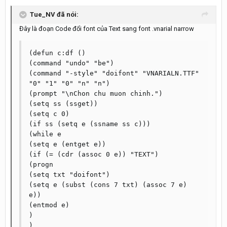
Tue_NV đã nói:
Đây là đoạn Code đổi font của Text sang font .vnarial narrow
(defun c:df ()

(command "undo" "be")

(command "-style" "doifont" "VNARIALN.TTF" 
"0" "1" "0" "n" "n")

(prompt "\nChon chu muon chinh.")

(setq ss (ssget))

(setq c 0)

(if ss (setq e (ssname ss c)))

(while e

(setq e (entget e))

(if (= (cdr (assoc 0 e)) "TEXT")

(progn

(setq txt "doifont")

(setq e (subst (cons 7 txt) (assoc 7 e) 
e))

(entmod e)

)

)
