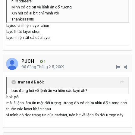
hi !!! :cheers:
Mình có dc bit về lểnh ẩn đối tượng
XIn hỏi có ai bit chỉ mình với
Thanksss!!!!!!
layiso chỉ hiện layer chọn
layoff tắt layer chọn
layon hiện tất cả các layer
PUCH
1
Đã đăng
Tháng 2 5, 2009
transu đã nói:
bác đang hỏi vể lệnh ẩn và hiện các layẻ áh?
hok pải
mà là lệnh làm ẩn một đối tượng . trong đó có chứa nhìu đối tượng nhỏ
thuộc các layer khác nhau
vì mình có đọc trang tin của cadviet, nên bit về lệnh ẩn đối tượgn này