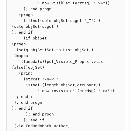
	   " now visible" (errMsg) " >>"))

     ); end progn

   (progn

     (if(not(setq objSet(ssget "_I")))

(setq objSet(ssget))

); end if

     (if objSet

(progn

  (setq objSet(Set_to_List objSet))

 (mapcar

   '(lambda(x)(put_Visible_Prop x :vlax-
false))objSet)

   (princ

     (strcat "\n<< "

      (itoa(-(length objSet)errCount))

	   " now invisible" (errMsg) " >>"))

  ; end if

 ); end progn

); end if

      ); end progn

     ); end if

 (vla-EndUndoMark actDoc)
