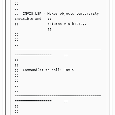
;;                                                              
;;

;;  INVIS.LSP - Makes objects temporarily 
invisible and  	;;

;;	        returns visibility.		
 		;;

;;                                                          	
;;

;; 
==========================================
==================	;;

;;                                                            	
;;

;;  Command(s) to call: INVIS                         		
;;

;;                                                            	
;;

;; 
==========================================
==================	;;

;;                                                             	
;;
