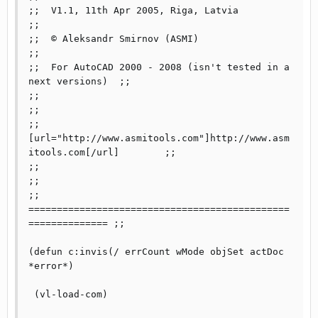
;;  V1.1, 11th Apr 2005, Riga, Latvia                   	
;;

;;  © Aleksandr Smirnov (ASMI)                          	
;;

;;  For AutoCAD 2000 - 2008 (isn't tested in a 
next versions)	;;

;;                                                              
;;

;;                             
[url="http://www.asmitools.com"]http://www.asm
itools.com[/url]   	;;

;;                                                            	
;;

;; 
==============================================
============== ;;

(defun c:invis(/ errCount wMode objSet actDoc 
*error*)

 (vl-load-com)
