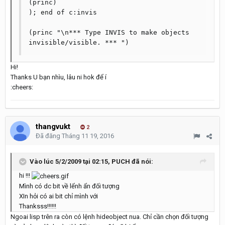
(princ)

); end of c:invis

(princ "\n*** Type INVIS to make objects 
Hi!
Thanks U bạn nhìu, lâu ni hok để í
:cheers:
thangvukt
2
Đã đăng
Tháng 11 19, 2016
Vào lúc 5/2/2009 tại 02:15, PUCH đã nói:
hi !!!
Mình có dc bit về lểnh ẩn đối tượng
XIn hỏi có ai bit chỉ mình với
Thanksss!!!!!!
Ngoai lisp trên ra còn có lệnh hideobject nua. Chỉ cần chọn đối tượng