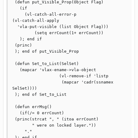
 (defun put_Visible_Prop(Object Flag)

   (if

     (vl-catch-all-error-p

(vl-catch-all-apply

  'vla-put-visible (list Object Flag)))

         (setq errCount(1+ errCount))

   ); end if

 (princ)

 ); end of put_Visible_Prop

 (defun Set_to_List(SelSet)

   (mapcar 'vlax-ename->vla-object

                   (vl-remove-if 'listp

                    (mapcar 'cadr(ssnamex 
SelSet))))

 ); end of Set_to_List

 (defun errMsg()

   (if(/= 0 errCount)

 (princ(strcat ", " (itoa errCount)

	" were on locked layer."))

     "."

 ); end if
