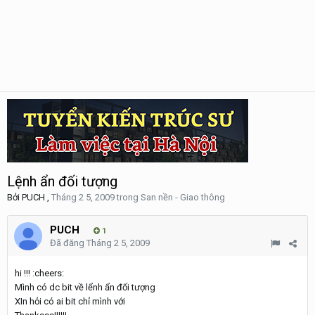
Lệnh ẩn đối tượng
Bởi
PUCH
,
Tháng 2 5, 2009
trong
San nền - Giao thông
PUCH
1
Đã đăng
Tháng 2 5, 2009
hi !!! :cheers:
Mình có dc bit về lểnh ẩn đối tượng
XIn hỏi có ai bit chỉ mình với