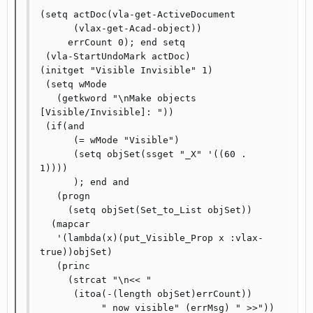
(setq actDoc(vla-get-ActiveDocument

      (vlax-get-Acad-object))

     errCount 0); end setq

 (vla-StartUndoMark actDoc)

(initget "Visible Invisible" 1)

 (setq wMode

   (getkword "\nMake objects 
[Visible/Invisible]: "))

 (if(and

      (= wMode "Visible")

      (setq objSet(ssget "_X" '((60 . 
1))))

      ); end and

   (progn

     (setq objSet(Set_to_List objSet))

  (mapcar

   '(lambda(x)(put_Visible_Prop x :vlax-
true))objSet)

   (princ

     (strcat "\n<< "

      (itoa(-(length objSet)errCount))

	   " now visible" (errMsg) " >>"))
