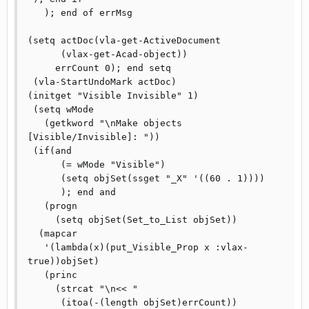
   ); end of errMsg

(setq actDoc(vla-get-ActiveDocument

      (vlax-get-Acad-object))

     errCount 0); end setq

 (vla-StartUndoMark actDoc)

(initget "Visible Invisible" 1)

 (setq wMode

   (getkword "\nMake objects 
[Visible/Invisible]: "))

 (if(and

      (= wMode "Visible")

      (setq objSet(ssget "_X" '((60 . 1))))

      ); end and

   (progn

     (setq objSet(Set_to_List objSet))

  (mapcar

   '(lambda(x)(put_Visible_Prop x :vlax-
true))objSet)

   (princ

     (strcat "\n<< "

      (itoa(-(length objSet)errCount))
