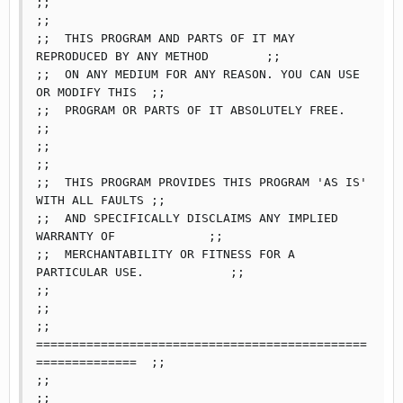
;;                                                             	
;;

;;  THIS PROGRAM AND PARTS OF IT MAY 
REPRODUCED BY ANY METHOD	;;

;;  ON ANY MEDIUM FOR ANY REASON. YOU CAN USE 
OR MODIFY THIS	;;

;;  PROGRAM OR PARTS OF IT ABSOLUTELY FREE.                 	
;;

;;                                                              
;;

;;  THIS PROGRAM PROVIDES THIS PROGRAM 'AS IS' 
WITH ALL FAULTS	;;

;;  AND SPECIFICALLY DISCLAIMS ANY IMPLIED 
WARRANTY OF		;;

;;  MERCHANTABILITY OR FITNESS FOR A 
PARTICULAR USE.            ;;

;;                                                            	
;;

;; 
==============================================
==============	;;

;;                                                              
;;
