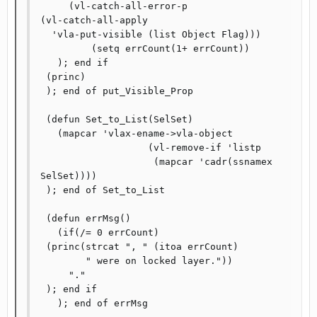
     (vl-catch-all-error-p

(vl-catch-all-apply

  'vla-put-visible (list Object Flag)))

         (setq errCount(1+ errCount))

   ); end if

 (princ)

 ); end of put_Visible_Prop

 (defun Set_to_List(SelSet)

   (mapcar 'vlax-ename->vla-object

                   (vl-remove-if 'listp

                    (mapcar 'cadr(ssnamex 
SelSet))))

 ); end of Set_to_List

 (defun errMsg()

   (if(/= 0 errCount)

 (princ(strcat ", " (itoa errCount)

	" were on locked layer."))

     "."

 ); end if

   ); end of errMsg
