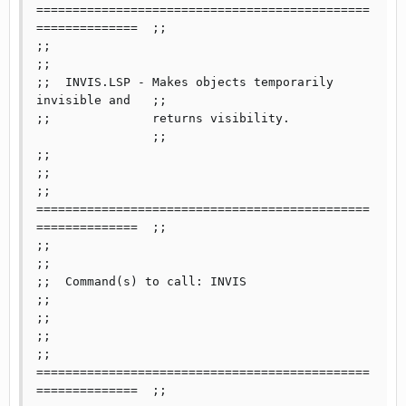
==============================================
==============	;;

;;                                                              
;;

;;  INVIS.LSP - Makes objects temporarily 
invisible and  	;;

;;	        returns visibility.		
 		;;

;;                                                          	
;;

;; 
==============================================
==============	;;

;;                                                            	
;;

;;  Command(s) to call: INVIS                         		
;;

;;                                                            	
;;

;; 
==============================================
==============	;;
