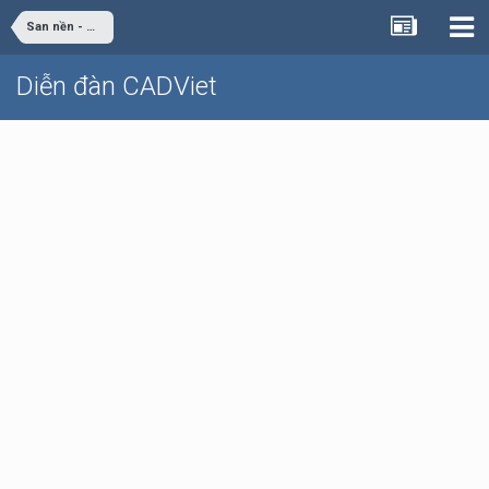
San nền - Giao thông
Diễn đàn CADViet