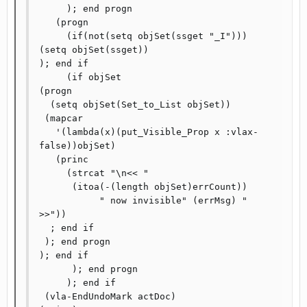
     ); end progn

   (progn

     (if(not(setq objSet(ssget "_I")))

(setq objSet(ssget))

); end if

     (if objSet

(progn

  (setq objSet(Set_to_List objSet))

 (mapcar

   '(lambda(x)(put_Visible_Prop x :vlax-
false))objSet)

   (princ

     (strcat "\n<< "

      (itoa(-(length objSet)errCount))

	   " now invisible" (errMsg) " 
>>"))

  ; end if

 ); end progn

); end if

      ); end progn

     ); end if

 (vla-EndUndoMark actDoc)
