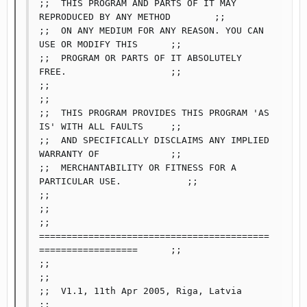
;;  THIS PROGRAM AND PARTS OF IT MAY 
REPRODUCED BY ANY METHOD	;;

;;  ON ANY MEDIUM FOR ANY REASON. YOU CAN 
USE OR MODIFY THIS	;;

;;  PROGRAM OR PARTS OF IT ABSOLUTELY 
FREE.                 	;;

;;                                                              
;;

;;  THIS PROGRAM PROVIDES THIS PROGRAM 'AS 
IS' WITH ALL FAULTS	;;

;;  AND SPECIFICALLY DISCLAIMS ANY IMPLIED 
WARRANTY OF		;;

;;  MERCHANTABILITY OR FITNESS FOR A 
PARTICULAR USE.            ;;

;;                                                            	
;;

;; 
==========================================
==================	;;

;;                                                              
;;

;;  V1.1, 11th Apr 2005, Riga, Latvia                   	
;;
