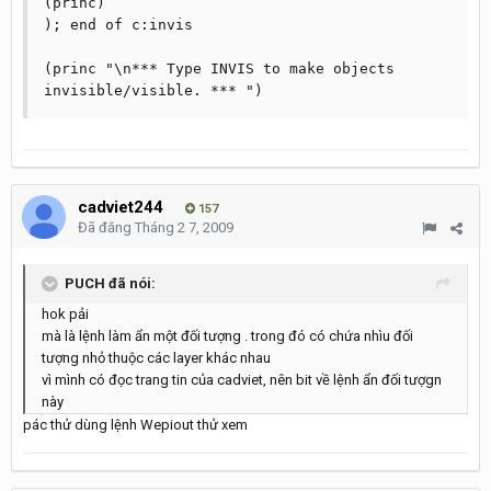
(princ)

); end of c:invis

(princ "\n*** Type INVIS to make objects 
cadviet244
157
Đã đăng
Tháng 2 7, 2009
PUCH đã nói:
hok pải
mà là lệnh làm ẩn một đối tượng . trong đó có chứa nhìu đối
tượng nhỏ thuộc các layer khác nhau
vì mình có đọc trang tin của cadviet, nên bit về lệnh ẩn đối tượgn
này
pác thử dùng lệnh Wepiout thử xem