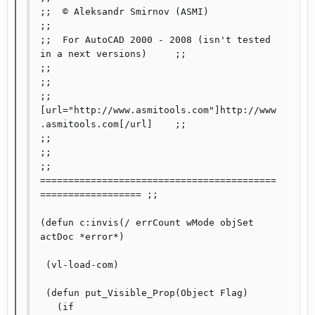
;;  © Aleksandr Smirnov (ASMI)                          	
;;

;;  For AutoCAD 2000 - 2008 (isn't tested 
in a next versions)	;;

;;                                                              
;;

;;                             
[url="http://www.asmitools.com"]http://www
.asmitools.com[/url]   	;;

;;                                                            	
;;

;; 
==========================================
================== ;;

(defun c:invis(/ errCount wMode objSet 
actDoc *error*)

 (vl-load-com)

 (defun put_Visible_Prop(Object Flag)

   (if
