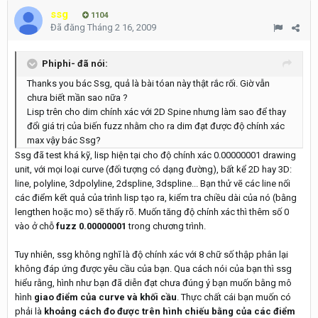
ssg
1104
Đã đăng
Tháng 2 16, 2009
Phiphi- đã nói:
Thanks you bác Ssg, quả là bài tóan này thật rắc rối. Giờ vẫn
chưa biết mần sao nữa ?
Lisp trên cho dim chính xác với 2D Spine nhưng làm sao để thay
đổi giá trị của biến fuzz nhằm cho ra dim đạt được độ chính xác
max vậy bác Ssg?
Ssg đã test khá kỹ, lisp hiện tại cho độ chính xác 0.00000001 drawing
unit, với mọi loại curve (đối tượng có dạng đường), bất kể 2D hay 3D:
line, polyline, 3dpolyline, 2dspline, 3dspline... Bạn thử vẽ các line nối
các điểm kết quả của trình lisp tạo ra, kiểm tra chiều dài của nó (bằng
lengthen hoặc mo) sẽ thấy rõ. Muốn tăng độ chính xác thì thêm số 0
vào ở chỗ
fuzz 0.00000001
trong chương trình.
Tuy nhiên, ssg không nghĩ là độ chính xác với 8 chữ số thập phân lại
không đáp ứng được yêu cầu của bạn. Qua cách nói của bạn thì ssg
hiểu rằng, hình như bạn đã diễn đạt chưa đúng ý bạn muốn bằng mô
hình
giao điểm của curve và khối cầu
. Thực chất cái bạn muốn có
phải là
khoảng cách đo được trên hình chiếu bằng của các điểm