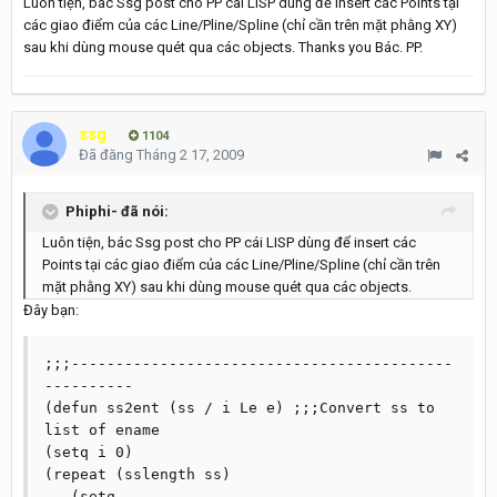
Luôn tiện, bác Ssg post cho PP cái LISP dùng để insert các Points tại
các giao điểm của các Line/Pline/Spline (chỉ cần trên mặt phằng XY)
sau khi dùng mouse quét qua các objects. Thanks you Bác. PP.
ssg
1104
Đã đăng
Tháng 2 17, 2009
Phiphi- đã nói:
Luôn tiện, bác Ssg post cho PP cái LISP dùng để insert các
Points tại các giao điểm của các Line/Pline/Spline (chỉ cần trên
mặt phằng XY) sau khi dùng mouse quét qua các objects.
Đây bạn:
;;;-------------------------------------------
----------

(defun ss2ent (ss / i Le e) ;;;Convert ss to 
list of ename

(setq i 0)

(repeat (sslength ss) 

   (setq
