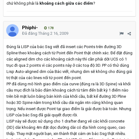
chứ không phải là
khoảng cách giữa các điểm
?
Phiphi-
178
Đã đăng
Tháng 2 16, 2009
Đúng là LISP của bác Ssg viết đã insert các Points trên đường 3D
Spline theo khoảng cách từ Point đến Point thật chính xác. Để đặt đúng
các aligned dim cho các khoảng cách này thì cần phải dởi UCS có 1
trục đi qua 2 points vì các points này ở các toạ độ 3D. PP có thử dùng
Lisp Auto-aligned dim của Bác viết, nhưng dim sẽ không cho đúng giá
trị thật của các lines nối từ point đến point.
PP đã dùng mô hình giao điểm của curve (đúng ra là 3D Spine) và khối
cầu mục đích là bảo đảm khoảng cách từ tâm đến bất kỳ 1 điểm nào
trên bề mặt luôn bằng bán kính của khối cầu, bất kể đường 3D Pline
hoặc 3D Spine nằm trong khối cầu dài ngắn ntn cũng không quan
trọng. Nếu insert được Point tại giao điểm là giải được bài toán. Nhưng
LISP của bác Ssg đã giải quyết được rồi.
LISP này sẽ được sử dụng cho 1 drafter đang vẽ các khối concrete
(3D) dài khoảng 4m đặt dọc đường dài có địa hình cong queo, cao
thấp. Thay mặt người bạn, xin thành thật cám ơn bác Ssg thật nhiều.