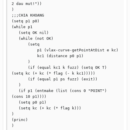
2 dau mut!"))

)

;;;CHIA KHOANG

(setq p1 p0)

(while p1

   (setq OK nil)

   (while (not OK)

       (setq

           p1 (vlax-curve-getPointAtDist e kc)

           kc1 (distance p0 p1)

       )

       (if (equal kc1 k fuzz) (setq OK T) 
(setq kc (+ kc (* flag (- k kc1)))))

       (if (equal p1 ps fuzz) (exit))

   )

   (if p1 (entmake (list (cons 0 "POINT") 
(cons 10 p1))))

   (setq p0 p1)

   (setq kc (+ kc (* flag k)))

)

(princ)

)
