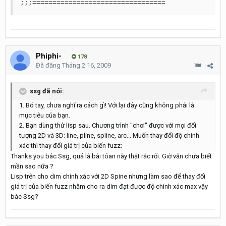
Phiphi-
178
Đã đăng
Tháng 2 16, 2009
ssg đã nói:
1. Bó tay, chưa nghĩ ra cách gì! Với lại đây cũng không phải là
mục tiêu của bạn.
2. Bạn dùng thử lisp sau. Chương trình "chơi" được với mọi đối
tượng 2D và 3D: line, pline, spline, arc... Muốn thay đổi độ chính
xác thì thay đổi giá trị của biến fuzz:
Thanks you bác Ssg, quả là bài tóan này thật rắc rối. Giờ vẫn chưa biết
mần sao nữa ?
Lisp trên cho dim chính xác với 2D Spine nhưng làm sao để thay đổi
giá trị của biến fuzz nhằm cho ra dim đạt được độ chính xác max vậy
bác Ssg?