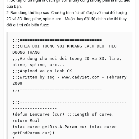
1. Bó tay, chưa nghĩ ra cách gì! Với lại đây cũng không phải là mục tiêu
của bạn.
2. Bạn dùng thử lisp sau. Chương trình "chơi" được với mọi đối tượng
2D và 3D: line, pline, spline, arc... Muốn thay đổi độ chính xác thì thay
đổi giá trị của biến fuzz:
;;;=================================

;;;CHIA DOI TUONG VOI KHOANG CACH DEU THEO 
DUONG THANG

;;;Ap dung cho moi doi tuong 2D va 3D: line, 
pline, spline, arc...

;;;Appload va go lenh CK

;;;Written by ssg - www.cadviet.com - February 
2009

;;;=================================

;;;-------------------------------------------
------------------

(defun LenCurve (cur) ;;;Length of curve, 
return Real

(vlax-curve-getDistAtParam cur (vlax-curve-
getEndParam cur))
