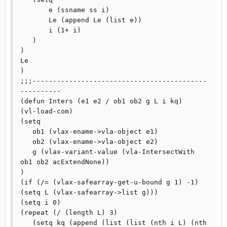
       e (ssname ss i)

       Le (append Le (list e))

       i (1+ i)

   )

)

Le

)

;;;-------------------------------------------
----------

(defun Inters (e1 e2 / ob1 ob2 g L i kq)

(vl-load-com)

(setq

   ob1 (vlax-ename->vla-object e1)

   ob2 (vlax-ename->vla-object e2)

   g (vlax-variant-value (vla-IntersectWith 
ob1 ob2 acExtendNone))

)

(if (/= (vlax-safearray-get-u-bound g 1) -1) 
(setq L (vlax-safearray->list g)))

(setq i 0)

(repeat (/ (length L) 3)

   (setq kq (append (list (list (nth i L) (nth 