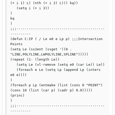
(+ i 1) L) (nth (+ i 2) L))) kq))

   (setq i (+ i 3))

)

kq

)

;;;-------------------------------------------
----------

(defun C:IP ( / Le e0 e Lp p) ;;;Intersection 
Points

(setq Le (ss2ent (ssget '((0 . 
"LINE,POLYLINE,LWPOLYLINE,SPLINE")))))

(repeat (1- (length Le))

   (setq Le (vl-remove (setq e0 (car Le)) Le))

   (foreach e Le (setq Lp (append Lp (inters 
e0 e)))) 

)

(foreach p Lp (entmake (list (cons 0 "POINT") 
(cons 10 (list (car p) (cadr p) 0.0)))))

(princ)

)

;;;-------------------------------------------