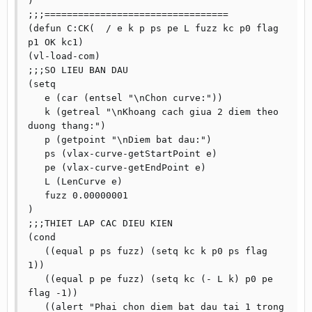
)

;;;=================================

(defun C:CK(  / e k p ps pe L fuzz kc p0 flag 
p1 OK kc1)

(vl-load-com)

;;;SO LIEU BAN DAU

(setq

   e (car (entsel "\nChon curve:"))

   k (getreal "\nKhoang cach giua 2 diem theo 
duong thang:")

   p (getpoint "\nDiem bat dau:")

   ps (vlax-curve-getStartPoint e)

   pe (vlax-curve-getEndPoint e)

   L (LenCurve e)

   fuzz 0.00000001

)

;;;THIET LAP CAC DIEU KIEN

(cond

   ((equal p ps fuzz) (setq kc k p0 ps flag 
1))

   ((equal p pe fuzz) (setq kc (- L k) p0 pe 
flag -1))

   ((alert "Phai chon diem bat dau tai 1 trong 