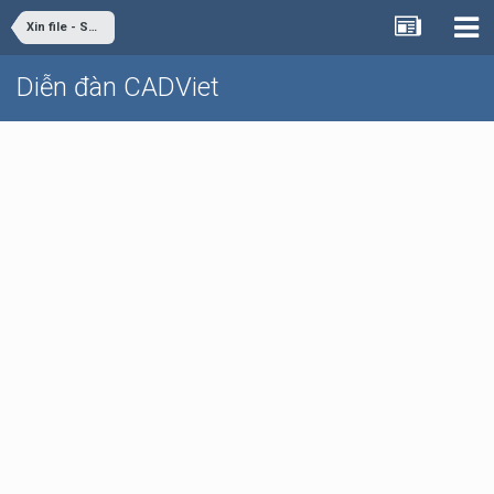
Xin file - Share file
Diễn đàn CADViet