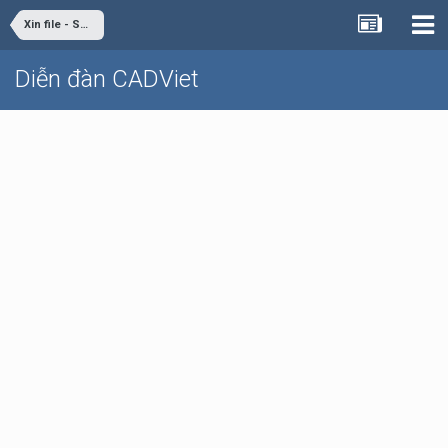
Xin file - Share file
Diễn đàn CADViet