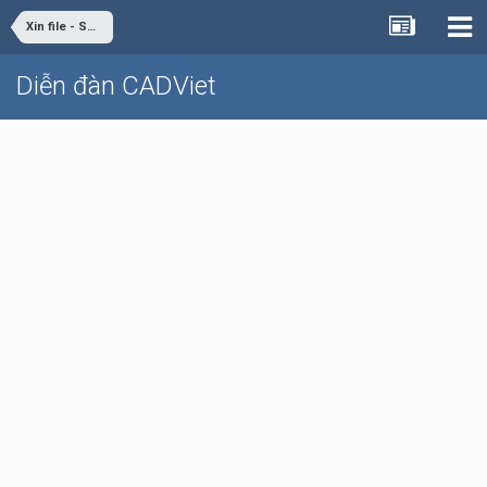
Xin file - Share file
Diễn đàn CADViet