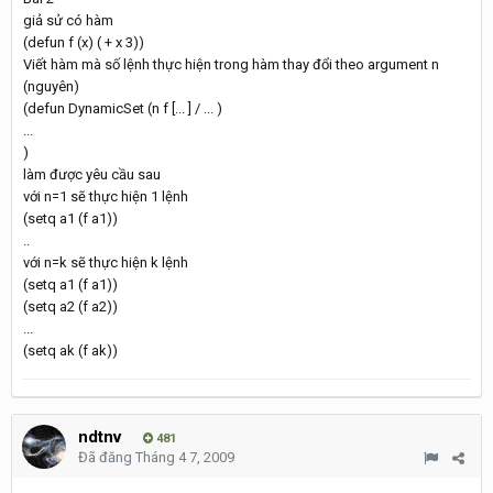
giả sử có hàm
(defun f (x) ( + x 3))
Viết hàm mà số lệnh thực hiện trong hàm thay đổi theo argument n
(nguyên)
(defun DynamicSet (n f [... ] / ... )
...
)
làm được yêu cầu sau
với n=1 sẽ thực hiện 1 lệnh
(setq a1 (f a1))
..
với n=k sẽ thực hiện k lệnh
(setq a1 (f a1))
(setq a2 (f a2))
...
(setq ak (f ak))
ndtnv
481
Đã đăng
Tháng 4 7, 2009