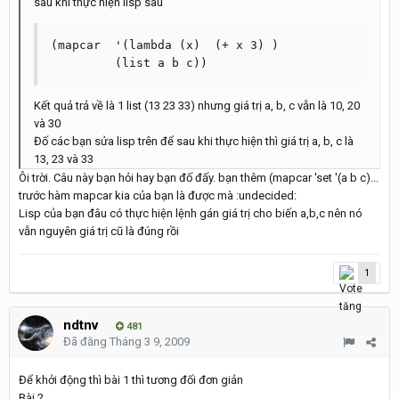
sau khi thực hiện lisp sau
(mapcar  '(lambda (x)  (+ x 3) )

	 (list a b c))
Kết quả trả về là 1 list (13 23 33) nhưng giá trị a, b, c vẫn là 10, 20
và 30
Đố các bạn sửa lisp trên để sau khi thực hiện thì giá trị a, b, c là
13, 23 và 33
Ôi trời. Câu này bạn hỏi hay bạn đố đấy. bạn thêm (mapcar 'set '(a b c)...
trước hàm mapcar kia của bạn là được mà :undecided:
Lisp của bạn đâu có thực hiện lệnh gán giá trị cho biến a,b,c nên nó
vẫn nguyên giá trị cũ là đúng rồi
1
ndtnv
481
Đã đăng
Tháng 3 9, 2009
Để khởi động thì bài 1 thì tương đối đơn giản
Bài 2