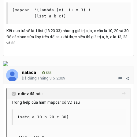
(mapcar  '(lambda (x)  (+ x 3) )

	 (list a b c))
Kết quả trả về là 1 list (13 23 33) nhưng giá trị a, b, c vẫn là 10, 20 và 30
Đố các bạn sửa lisp trên để sau khi thực hiện thì giá trị a, b, c là 13, 23
và 33
nataca
555
Đã đăng
Tháng 3 5, 2009
ndtnv đã nói:
Trong help của hàm mapcar có VD sau
(setq a 10 b 20 c 30)