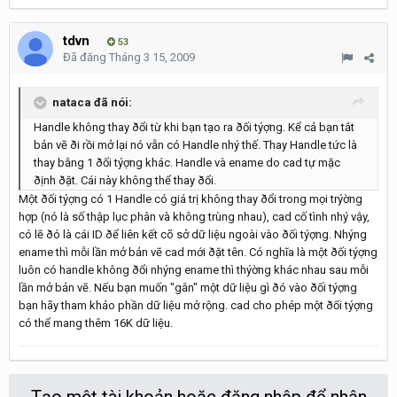
tdvn
53
Đã đăng
Tháng 3 15, 2009
nataca đã nói:
Handle không thay ðổi từ khi bạn tạo ra ðối týợng. Kể cả bạn tắt
bản vẽ ði rồi mở lại nó vẫn có Handle nhý thế. Thay Handle tức là
thay bằng 1 ðối týợng khác. Handle và ename do cad tự mặc
ðịnh ðặt. Cái này không thể thay ðổi.
Một ðối týợng có 1 Handle có giá trị không thay ðổi trong mọi trýờng
hợp (nó là số thập lục phân và không trùng nhau), cad cố tình nhý vậy,
có lẽ ðó là cái ID ðể liên kết cõ sở dữ liệu ngoài vào ðối týợng. Nhýng
ename thì mỗi lần mở bản vẽ cad mới ðặt tên. Có nghĩa là một ðối týợng
luôn có handle không ðổi nhýng ename thì thýờng khác nhau sau mỗi
lần mở bản vẽ. Nếu bạn muốn "gắn" một dữ liệu gì ðó vào ðối týợng
bạn hãy tham khảo phần dữ liệu mở rộng. cad cho phép một ðối týợng
có thể mang thêm 16K dữ liệu.