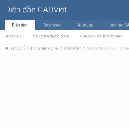
Diễn đàn CADViet
Diễn đàn
Download
AutoLisp
Đào tạo C
AutoCAD
Phần mềm thông dụng
Môn học - Đồ án Sinh viên
Trang chủ
Trung tâm dữ liệu
Phần mềm
AUTOCAD 2015 cùng thưở