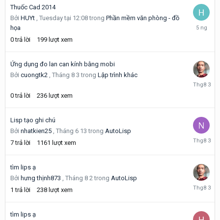
Thuốc Cad 2014
Bởi
HUYt
,
Tuesday tại 12:08
trong
Phần mềm văn phòng - đồ
Tuesday
họa
tại
0
trả lời
199
lượt xem
12:08
Ứng dụng đo lan can kính bằng mobi
Bởi
cuongtk2
,
Tháng 8 3
trong
Lập trình khác
Tháng
8
0
trả lời
236
lượt xem
3
Lisp tạo ghi chú
Bởi
nhatkien25
,
Tháng 6 13
trong
AutoLisp
Tháng
7
trả lời
1161
lượt xem
8
3
tìm lips ạ
Bởi
hưng thịnh873
,
Tháng 8 2
trong
AutoLisp
Tháng
1
trả lời
238
lượt xem
8
3
tìm lips ạ