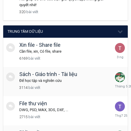
9
quyết nhé!
30,
320
bài viết
2021
TRUNG TÂM DỮ LIỆU
Xin file - Share file
Cần file, xin, Có file, share
Thursday
6169
bài viết
tại
08:08
Sách - Giáo trình - Tài liệu
Để học tập và nghiên cứu
Tháng
3114
bài viết
5
28
File thư viện
DWG, PSD, MAX, 3DS, DXF, ...
Tháng
2715
bài viết
7
25