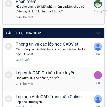
Phần mềm
Hãy cho chúng tôi biết phần mềm cadviet chưa có!
Tháng
điều này rất khó khăn phải không?
5
5767
bài viết
19
CÁC LỚP HỌC CỦA CADVIET
Thông tin về các lớp học CADViet
Các thông tin cần thiết trước khi tham gia học tại lớp
Tháng
học CADViet.
6
23
bài viết
28,
2018
Lớp AutoCAD Cơ bản trực tuyến
Học AutoCAD cơ bản trực tuyến
Tháng
2441
bài viết
10
14,
2022
Lớp học AutoCAD Trung cấp Online
Lớp học Trực tuyến
Tháng