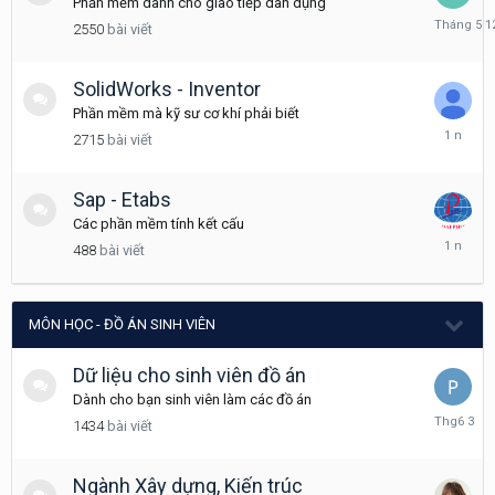
Phần mềm dành cho giao tiếp dân dụng
Tháng
2550
bài viết
5
12
SolidWorks - Inventor
Phần mềm mà kỹ sư cơ khí phải biết
Tháng
2715
bài viết
3
7,
2025
Sap - Etabs
Các phần mềm tính kết cấu
Tháng
488
bài viết
3
8,
2025
MÔN HỌC - ĐỒ ÁN SINH VIÊN
Dữ liệu cho sinh viên đồ án
Dành cho bạn sinh viên làm các đồ án
Tháng
1434
bài viết
6
3
Ngành Xây dựng, Kiến trúc