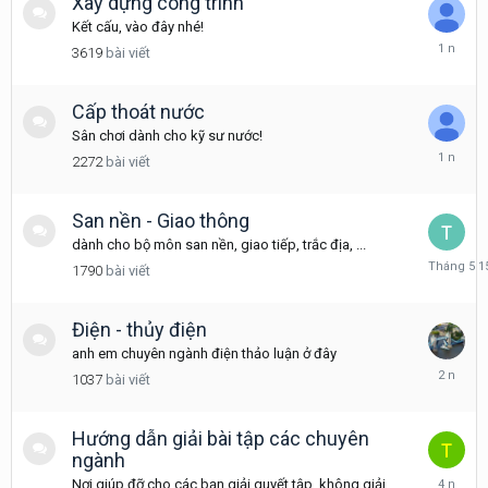
Xây dựng công trình
Kết cấu, vào đây nhé!
Tháng
3619
bài viết
3
6,
2025
Cấp thoát nước
Sân chơi dành cho kỹ sư nước!
Tháng
2272
bài viết
4
21,
2025
San nền - Giao thông
dành cho bộ môn san nền, giao tiếp, trắc địa, ...
Tháng
1790
bài viết
5
15
Điện - thủy điện
anh em chuyên ngành điện thảo luận ở đây
Tháng
1037
bài viết
11
30,
2023
Hướng dẫn giải bài tập các chuyên
ngành
Tháng
Nơi giúp đỡ cho các bạn giải quyết tập, không giải