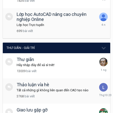
1434
bài viết
7
8,
2022
Lớp học AutoCAD nâng cao chuyên
nghiệp Online
Tháng
Lớp học Trực tuyến
11
699
bài viết
3,
2021
THƯ GIÃN - GIẢI TRÍ
Thư giãn
Hãy nhập đây để xả sì trét!
Saturday
13009
bài viết
tại
04:31
Thảo luận vỉa hè
Tất cả những gì không liên quan đến CAD tẹo nào
Tháng
3768
bài viết
10
23,
2025
Giao lưu gặp gỡ