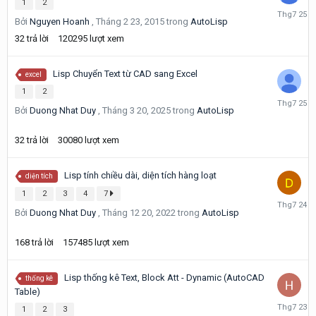
1
2
Tháng
Bởi
Nguyen Hoanh
,
Tháng 2 23, 2015
trong
AutoLisp
7
25
32
trả lời
120295
lượt xem
Lisp Chuyển Text từ CAD sang Excel
excel
1
2
Tháng
Bởi
Duong Nhat Duy
,
Tháng 3 20, 2025
trong
AutoLisp
7
25
32
trả lời
30080
lượt xem
Lisp tính chiều dài, diện tích hàng loạt
diện tích
1
2
3
4
7
Tháng
Bởi
Duong Nhat Duy
,
Tháng 12 20, 2022
trong
AutoLisp
7
24
168
trả lời
157485
lượt xem
Lisp thống kê Text, Block Att - Dynamic (AutoCAD
thống kê
Table)
Tháng
1
2
3
7