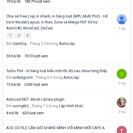
70
trả lời
18279
lượt xem
Chia sẻ Free Lisp in nhanh, in hàng loạt (MPL-Multi Plot) - Hỗ
trợ in Model/Layout, in theo Zone và Merge PDF hỗ trợ
Saturday
AutoC4D, BricsCad, ZwCad
tại
1
2
3
04:20
Bởi
CamDuy
,
Tháng 5 29
trong
AutoLisp
55
trả lời
7610
lượt xem
Turbo Plot - In hàng loạt kiểu mới tốc độ cao chưa từng thấy
Bởi
vudungcom
,
Tháng 6 2
trong
AutoLisp
Friday
13
trả lời
2593
lượt xem
tại
13:01
Autocad.NET: Block Library plugin
Bởi
cuongtk2
,
Tháng 7 2
trong
Lập trình khác
Friday
4
trả lời
620
lượt xem
tại
02:29
ACE CÓ FILE CẦN GIỜ SHARE MÌNH VỚI MÌNH MỜI CAFE Ạ