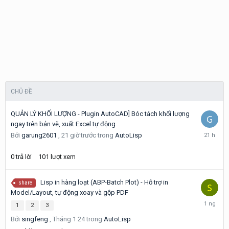
CHỦ ĐỀ
QUẢN LÝ KHỐI LƯỢNG - Plugin AutoCAD] Bóc tách khối lượng
ngay trên bản vẽ, xuất Excel tự động
21
Bởi
garung2601
,
21 giờ trước
trong
AutoLisp
giờ
trước
0
trả lời
101
lượt xem
Lisp in hàng loạt (ABP-Batch Plot) - Hỗ trợ in
share
Model/Layout, tự động xoay và gộp PDF
Hôm
1
2
3
qua
Bởi
singfeng
,
Tháng 1 24
trong
AutoLisp
lúc
02:36