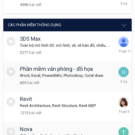
Friday
4996
bài viết
tại
02:29
CÁC PHẦN MỀM THÔNG DỤNG
3DS Max
Toàn bộ mô hình 3D: mô hình, vẽ, vẽ bản đồ, chiếu, ...
Tháng
3277
bài viết
6
11
Phần mềm văn phòng - đồ họa
Word, Excel, Powerđiểm, Photoshop, Corel draw
Tuesday
635
bài viết
tại
12:08
Revit
Revit Architecture, Revit Structure, Revit MEP
Tháng
1215
bài viết
6
6
Nova