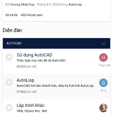
Bởi
Duong Nhat Duy
,
Tháng 8 5, 2024
trong
AutoLisp
23
53
trả lời
45374
lượt xem
Diễn đàn
AUTOCAD
Sử dụng AutoCAD
Thảo luận mọi vấn đề về AutoCAD
Tháng
82005
bài viết
7
28
AutoLisp
AutoCAD trở nên nhanh hơn, diệu kỳ hơn bởi AutoLisp
21
67066
bài viết
giờ
trước
Lập trình khác
VBA, Object Arx, .Net