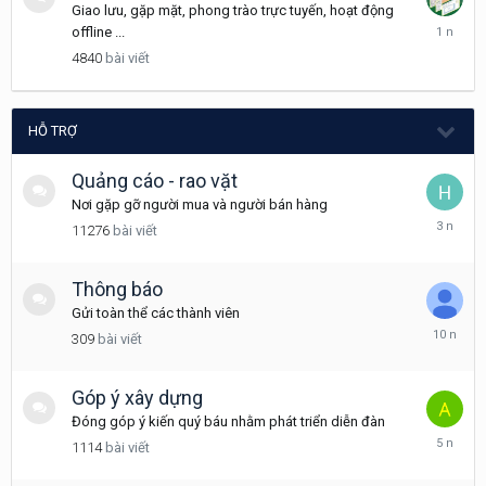
Giao lưu, gặp mặt, phong trào trực tuyến, hoạt động
Tháng
offline ...
12
4840
bài viết
18,
2024
HỖ TRỢ
Quảng cáo - rao vặt
Nơi gặp gỡ người mua và người bán hàng
Tháng
11276
bài viết
12
16,
2022
Thông báo
Gửi toàn thể các thành viên
Tháng
309
bài viết
3
24,
2016
Góp ý xây dựng
Đóng góp ý kiến quý báu nhằm phát triển diễn đàn
Tháng
1114
bài viết
11
7,