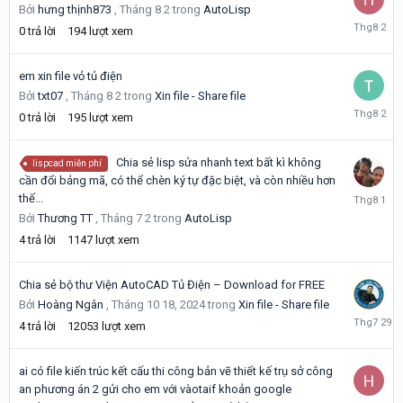
Bởi
hưng thịnh873
,
Tháng 8 2
trong
AutoLisp
Tháng
0
trả lời
194
lượt xem
8
2
em xin file vỏ tủ điện
Bởi
txt07
,
Tháng 8 2
trong
Xin file - Share file
Tháng
0
trả lời
195
lượt xem
8
2
Chia sẻ lisp sửa nhanh text bất kì không
lispcad miễn phí
cần đổi bảng mã, có thể chèn ký tự đặc biệt, và còn nhiều hơn
Tháng
thế...
8
Bởi
Thương TT
,
Tháng 7 2
trong
AutoLisp
1
4
trả lời
1147
lượt xem
Chia sẻ bộ thư Viện AutoCAD Tủ Điện – Download for FREE
Bởi
Hoàng Ngân
,
Tháng 10 18, 2024
trong
Xin file - Share file
Tháng
4
trả lời
12053
lượt xem
7
29
ai có file kiến trúc kết cấu thi công bản vẽ thiết kế trụ sở công
an phương án 2 gửi cho em với vàotaif khoản google