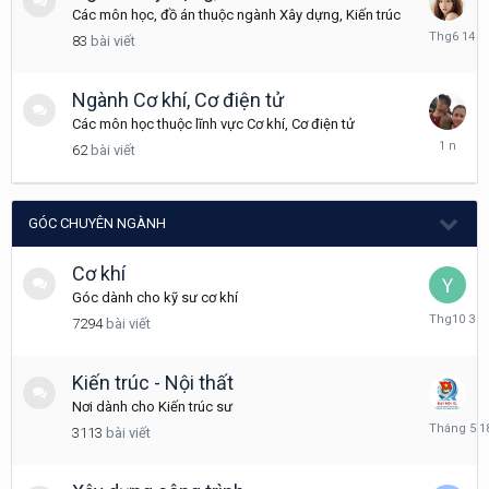
Các môn học, đồ án thuộc ngành Xây dựng, Kiến trúc
Tháng
83
bài viết
6
14
Ngành Cơ khí, Cơ điện tử
Các môn học thuộc lĩnh vực Cơ khí, Cơ điện tử
Tháng
62
bài viết
5
20,
2025
GÓC CHUYÊN NGÀNH
Cơ khí
Góc dành cho kỹ sư cơ khí
Tháng
7294
bài viết
10
3,
2025
Kiến trúc - Nội thất
Nơi dành cho Kiến trúc sư
Tháng
3113
bài viết
5
18