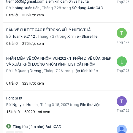
Tháng
tienh5605@gmail.com ạ em xin cảm ơn và hậu tạ
7
Bởi
hoàng xuân tiến
,
Tháng 7 28
trong
Sử dụng AutoCAD
28
0
trả lời
306
lượt xem
BẢN VẼ CHI TIÉT CÁC BỂ TRONG XỬ LÝ NƯỚC THẢI
Bởi
Tuankiet2112
,
Tháng 7 27
trong
Xin file - Share file
Tháng
0
trả lời
275
lượt xem
7
27
PHẦN MỀM VẼ CỬA NHÔM VCN2027.1_PHẦN 2_VẼ CỬA GHÉP
VÀ XUẤT KHỐI LƯỢNG NHÔM KÍNH, LIST CẮT NHÔM
Tháng
Bởi
Lê Quang Dương
,
Tháng 7 26
trong
Lập trình khác
7
26
0
trả lời
323
lượt xem
Font SHX
Bởi
Nguyen Hoanh
,
Tháng 3 18, 2007
trong
File thư viện
Tháng
15
trả lời
69229
lượt xem
7
25
Tăng tốc (làm nhẹ) AutoCAD