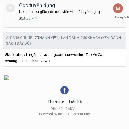
2020
Góc tuyển dụng
Nơi giao lưu giữa các ứng viên và nhà tuyển dụng
Tháng
835
bài viết
5
16
7 THÀNH VIÊN, 1 ẨN DANH, 250 KHÁCH
(XEM DANH
AI ĐANG ONLINE
SÁCH ĐẦY ĐỦ)
8kbettafrica1
ng2phu
vudungcom
sunwonline
Tap.Ve.Cad
xenangdiencu
charmvows
Theme
Liên hệ
Diễn đàn CADViet
Powered by Invision Community