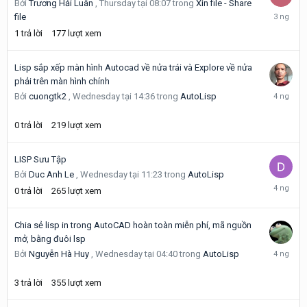
Bởi
Trương Hải Luân
,
Thursday tại 08:07
trong
Xin file - Share
Thursday
file
tại
1
trả lời
177
lượt xem
08:08
Lisp sắp xếp màn hình Autocad về nửa trái và Explore về nửa
phải trên màn hình chính
Wednesd
Bởi
cuongtk2
,
Wednesday tại 14:36
trong
AutoLisp
tại
14:36
0
trả lời
219
lượt xem
LISP Sưu Tập
Bởi
Duc Anh Le
,
Wednesday tại 11:23
trong
AutoLisp
Wednesd
0
trả lời
265
lượt xem
tại
11:23
Chia sẻ lisp in trong AutoCAD hoàn toàn miễn phí, mã nguồn
mở, bằng đuôi lsp
Wednesd
Bởi
Nguyễn Hà Huy
,
Wednesday tại 04:40
trong
AutoLisp
tại
10:16
3
trả lời
355
lượt xem