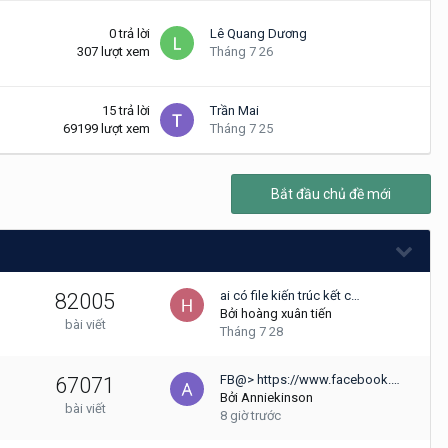
0
trả lời
Lê Quang Dương
307
lượt xem
Tháng 7 26
15
trả lời
Trần Mai
69199
lượt xem
Tháng 7 25
Bắt đầu chủ đề mới
ai có file kiến trúc kết c…
82005
Bởi
hoàng xuân tiến
bài viết
Tháng 7 28
FB@> https://www.facebook.…
67071
Bởi
Anniekinson
bài viết
8 giờ trước