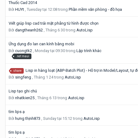
Thuốc Cad 2014
Bởi
HUYt
,
Tuesday tại 12:08
trong
Phần mềm văn phòng - đồ họa
Viết giúp lisp cad trải mặt phẳng từ hình được chọn
Bởi
dangtheanh262
,
Tháng 6 30
trong
AutoLisp
Ứng dụng đo lan can kính bằng mobi
Bởi
cuongtk2
,
Monday tại 09:30
trong
Lập trình khác
.net maui
Lisp in hàng loạt (ABP-Batch Plot) - Hỗ trợ in Model/Layout, tự
share
Bởi
singfeng
,
Tháng 1 24
trong
AutoLisp
Lisp tạo ghi chú
Bởi
nhatkien25
,
Tháng 6 13
trong
AutoLisp
tìm lips ạ
Bởi
hưng thịnh873
,
Sunday tại 15:12
trong
AutoLisp
tìm lips ạ