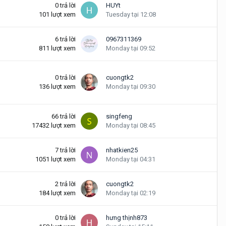
0
trả lời
HUYt
101
lượt xem
Tuesday tại 12:08
6
trả lời
0967311369
811
lượt xem
Monday tại 09:52
0
trả lời
cuongtk2
136
lượt xem
Monday tại 09:30
66
trả lời
singfeng
17432
lượt xem
Monday tại 08:45
7
trả lời
nhatkien25
1051
lượt xem
Monday tại 04:31
2
trả lời
cuongtk2
184
lượt xem
Monday tại 02:19
0
trả lời
hưng thịnh873