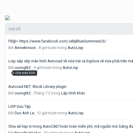
CHỦ ĐỀ
FB@> https://www.facebook.com/JellyBlueGummiesUS/
Bởi
Anniekinson
,
8 giờ trước
trong
AutoLisp
Lisp sắp xếp màn hình Autocad về nửa trái và Explore về nửa phải trên mà
Bởi
cuongtk2
,
9 giờ trước
trong
AutoLisp
chia màn hình
Autocad.NET: Block Library plugin
Bởi
cuongtk2
,
Tháng 7 2
trong
Lập trình khác
LISP Sưu Tập
Bởi
Duc Anh Le
,
12 giờ trước
trong
AutoLisp
Chia sẻ lisp in trong AutoCAD hoàn toàn miễn phí, mã nguồn mở, bằng đu
Bởi
Nguyễn Hà Huy
,
19 giờ trước
trong
AutoLisp