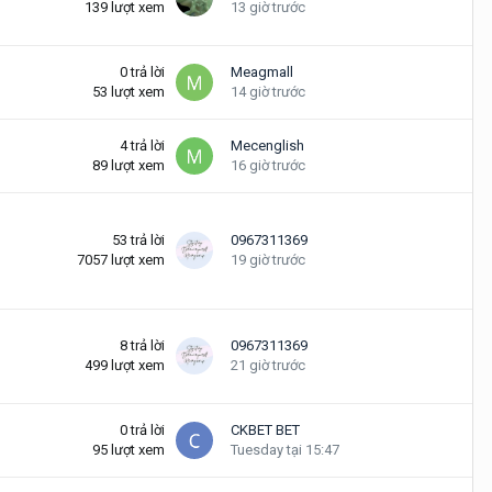
139
lượt xem
13 giờ trước
0
trả lời
Meagmall
53
lượt xem
14 giờ trước
4
trả lời
Mecenglish
89
lượt xem
16 giờ trước
53
trả lời
0967311369
7057
lượt xem
19 giờ trước
8
trả lời
0967311369
499
lượt xem
21 giờ trước
0
trả lời
CKBET BET
95
lượt xem
Tuesday tại 15:47