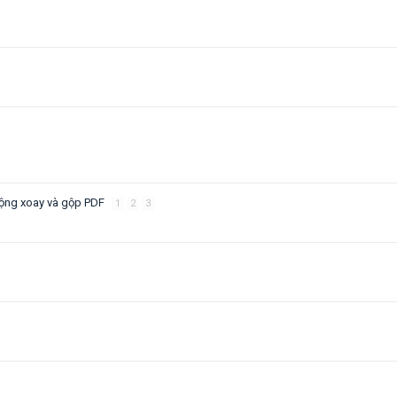
 động xoay và gộp PDF
1
2
3