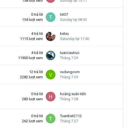
158
lượt xem
Sunday tại 15:11
0
trả lời
txt07
154
lượt xem
Sunday tại 08:33
4
trả lời
ketxu
1115
lượt xem
Saturday tại 17:40
4
trả lời
tuancautruc
11900
lượt xem
Tháng 7 29
12
trả lời
vudungcom
2282
lượt xem
Tháng 7 29
0
trả lời
hoàng xuân tiến
283
lượt xem
Tháng 7 28
0
trả lời
Tuankiet2112
262
lượt xem
Tháng 7 27