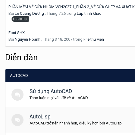
PHẦN MỀM VẼ CỬA NHÔM VCN2027.1_PHẦN 2_VẼ CỬA GHÉP VÀ XUẤT K
Bởi
Lê Quang Dương
,
Tháng 7 26
trong
Lập trình khác
autolisp
Font SHX
Bởi
Nguyen Hoanh
,
Tháng 3 18, 2007
trong
File thư viện
Diễn đàn
AUTOCAD
Sử dụng AutoCAD
Thảo luận mọi vấn đề về AutoCAD
AutoLisp
AutoCAD trở nên nhanh hơn, diệu kỳ hơn bởi AutoLisp