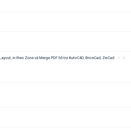
del/Layout, in theo Zone và Merge PDF hỗ trợ AutoC4D, BricsCad, ZwCad
1
2