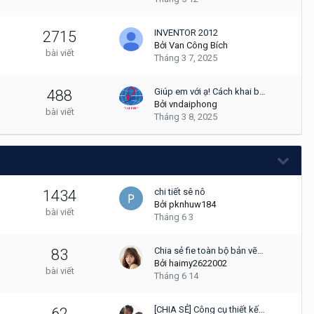
INVENTOR 2012
2715
Bởi
Van Công Bích
bài viết
Tháng 3 7, 2025
Giúp em với ạ! Cách khai b…
488
Bởi
vndaiphong
bài viết
Tháng 3 8, 2025
chi tiết sê nô
1434
Bởi
pknhuw184
bài viết
Tháng 6 3
Chia sẻ fie toàn bộ bản vẽ…
83
Bởi
haimy2622002
bài viết
Tháng 6 14
[CHIA SẺ] Công cụ thiết kế…
62