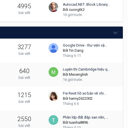
Autocad.NET: Block Library…
4995
Bởi
cuongtk2
bài viết
10 giờ trước
Google Drive - thư viện vậ…
3277
Bởi
Tin Dang
bài viết
Tháng 6 11
Luyện thi Cambridge hiệu q…
640
Bởi
Mecenglish
bài viết
16 giờ trước
Fie Revit hồ sơ bản vẽ chi…
1215
Bởi
haimy2622002
bài viết
Tháng 6 6
Phân lớp đất đắp san nền, …
2550
Bởi
tuanha8896
bài viết
Tháng 5 12