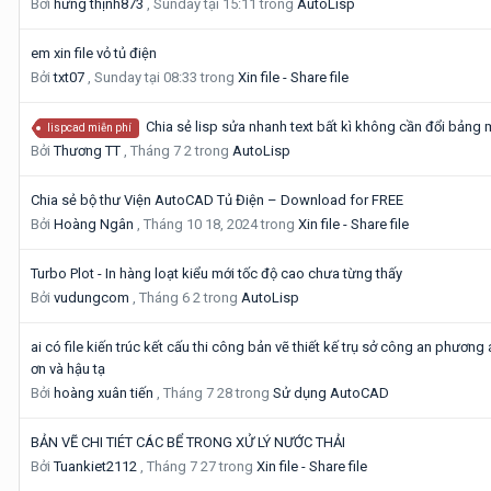
Bởi
hưng thịnh873
,
Sunday tại 15:11
trong
AutoLisp
em xin file vỏ tủ điện
Bởi
txt07
,
Sunday tại 08:33
trong
Xin file - Share file
Chia sẻ lisp sửa nhanh text bất kì không cần đổi bảng mã
lispcad miễn phí
Bởi
Thương TT
,
Tháng 7 2
trong
AutoLisp
Chia sẻ bộ thư Viện AutoCAD Tủ Điện – Download for FREE
Bởi
Hoàng Ngân
,
Tháng 10 18, 2024
trong
Xin file - Share file
Turbo Plot - In hàng loạt kiểu mới tốc độ cao chưa từng thấy
Bởi
vudungcom
,
Tháng 6 2
trong
AutoLisp
ai có file kiến trúc kết cấu thi công bản vẽ thiết kế trụ sở công an phư
ơn và hậu tạ
Bởi
hoàng xuân tiến
,
Tháng 7 28
trong
Sử dụng AutoCAD
BẢN VẼ CHI TIÉT CÁC BỂ TRONG XỬ LÝ NƯỚC THẢI
Bởi
Tuankiet2112
,
Tháng 7 27
trong
Xin file - Share file