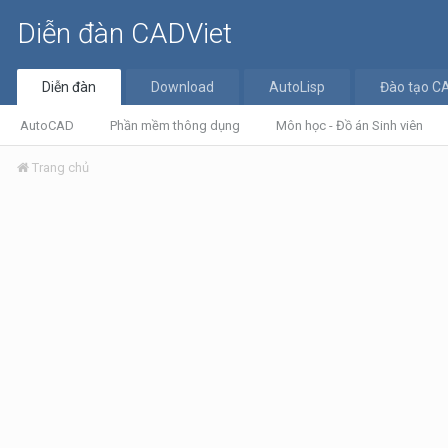
Diễn đàn CADViet
Diễn đàn
Download
AutoLisp
Đào tạo C
AutoCAD
Phần mềm thông dụng
Môn học - Đồ án Sinh viên
Trang chủ