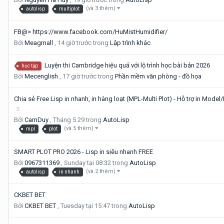
(và 3 thêm)
autolisp
multiplot
FB@> https://www.facebook.com/HuMistHumidifier/
Bởi
Meagmall
,
14 giờ trước
trong
Lập trình khác
Luyện thi Cambridge hiệu quả với lộ trình học bài bản 2026
học tập
Bởi
Mecenglish
,
17 giờ trước
trong
Phần mềm văn phòng - đồ họa
Chia sẻ Free Lisp in nhanh, in hàng loạt (MPL-Multi Plot) - Hỗ trợ in Mo
3
Bởi
CamDuy
,
Tháng 5 29
trong
AutoLisp
(và 5 thêm)
mpl
plot
SMART PLOT PRO 2026 - Lisp in siêu nhanh FREE
Bởi
0967311369
,
Sunday tại 08:32
trong
AutoLisp
(và 2 thêm)
autolisp
in nhanh
CKBET BET
Bởi
CKBET BET
,
Tuesday tại 15:47
trong
AutoLisp