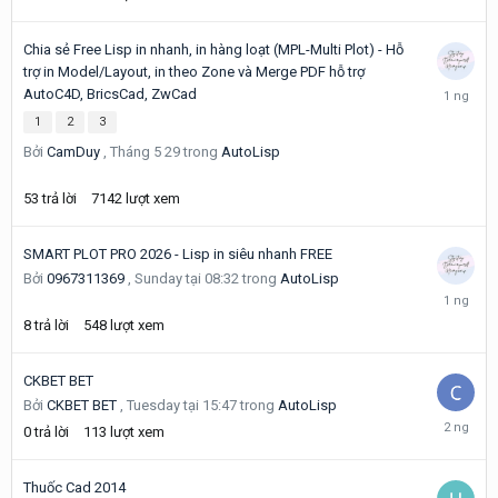
Chia sẻ Free Lisp in nhanh, in hàng loạt (MPL-Multi Plot) - Hỗ
trợ in Model/Layout, in theo Zone và Merge PDF hỗ trợ
Hôm
AutoC4D, BricsCad, ZwCad
qua
1
2
3
lúc
04:36
Bởi
CamDuy
,
Tháng 5 29
trong
AutoLisp
53
trả lời
7142
lượt xem
SMART PLOT PRO 2026 - Lisp in siêu nhanh FREE
Bởi
0967311369
,
Sunday tại 08:32
trong
AutoLisp
Hôm
qua
8
trả lời
548
lượt xem
lúc
03:12
CKBET BET
Bởi
CKBET BET
,
Tuesday tại 15:47
trong
AutoLisp
Tuesday
0
trả lời
113
lượt xem
tại
15:47
Thuốc Cad 2014