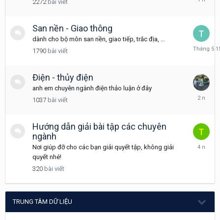
2272
bài viết
4
21,
2025
San nền - Giao thông
dành cho bộ môn san nền, giao tiếp, trắc địa, ...
Tháng
1790
bài viết
5
15
Điện - thủy điện
anh em chuyên ngành điện thảo luận ở đây
Tháng
1037
bài viết
11
30,
2023
Hướng dẫn giải bài tập các chuyên
ngành
Tháng
Nơi giúp đỡ cho các bạn giải quyết tập, không giải
9
quyết nhé!
30,
320
bài viết
2021
TRUNG TÂM DỮ LIỆU