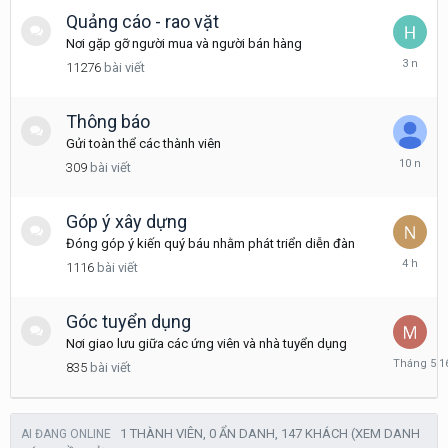
Quảng cáo - rao vặt
Nơi gặp gỡ người mua và người bán hàng
Tháng
11276
bài viết
12
16,
2022
Thông báo
Gửi toàn thể các thành viên
Tháng
309
bài viết
3
24,
2016
Góp ý xây dựng
Đóng góp ý kiến quý báu nhằm phát triển diễn đàn
4
1116
bài viết
giờ
trước
Góc tuyển dụng
Nơi giao lưu giữa các ứng viên và nhà tuyển dụng
Tháng
835
bài viết
5
16
1 THÀNH VIÊN, 0 ẨN DANH, 147 KHÁCH
(XEM DANH
AI ĐANG ONLINE