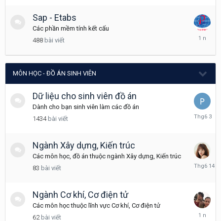
7,
2025
Sap - Etabs
Các phần mềm tính kết cấu
Tháng
488
bài viết
3
8,
2025
MÔN HỌC - ĐỒ ÁN SINH VIÊN
Dữ liệu cho sinh viên đồ án
Dành cho bạn sinh viên làm các đồ án
Tháng
1434
bài viết
6
3
Ngành Xây dựng, Kiến trúc
Các môn học, đồ án thuộc ngành Xây dựng, Kiến trúc
Tháng
83
bài viết
6
14
Ngành Cơ khí, Cơ điện tử
Các môn học thuộc lĩnh vực Cơ khí, Cơ điện tử
Tháng
62
bài viết