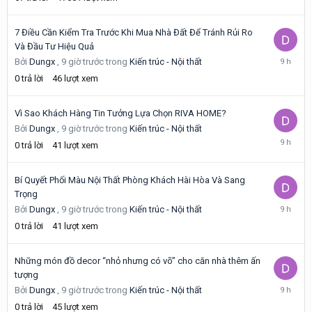
7 Điều Cần Kiểm Tra Trước Khi Mua Nhà Đất Để Tránh Rủi Ro
Và Đầu Tư Hiệu Quả
9
Bởi
Dungx
,
9 giờ trước
trong
Kiến trúc - Nội thất
giờ
0
trả lời
46
lượt xem
trước
Vì Sao Khách Hàng Tin Tưởng Lựa Chọn RIVA HOME?
Bởi
Dungx
,
9 giờ trước
trong
Kiến trúc - Nội thất
9
0
trả lời
41
lượt xem
giờ
trước
Bí Quyết Phối Màu Nội Thất Phòng Khách Hài Hòa Và Sang
Trọng
9
Bởi
Dungx
,
9 giờ trước
trong
Kiến trúc - Nội thất
giờ
0
trả lời
41
lượt xem
trước
Những món đồ decor “nhỏ nhưng có võ” cho căn nhà thêm ấn
tượng
9
Bởi
Dungx
,
9 giờ trước
trong
Kiến trúc - Nội thất
giờ
0
trả lời
45
lượt xem
trước