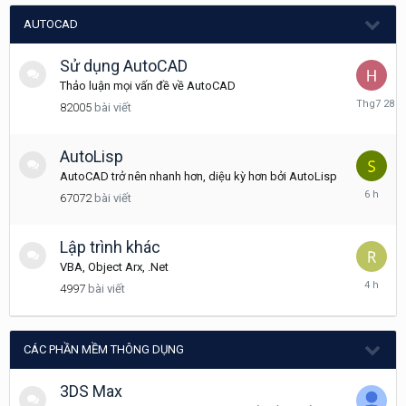
AUTOCAD
Sử dụng AutoCAD
Thảo luận mọi vấn đề về AutoCAD
Tháng
82005
bài viết
7
28
AutoLisp
AutoCAD trở nên nhanh hơn, diệu kỳ hơn bởi AutoLisp
6
67072
bài viết
giờ
trước
Lập trình khác
VBA, Object Arx, .Net
4
4997
bài viết
giờ
trước
CÁC PHẦN MỀM THÔNG DỤNG
3DS Max