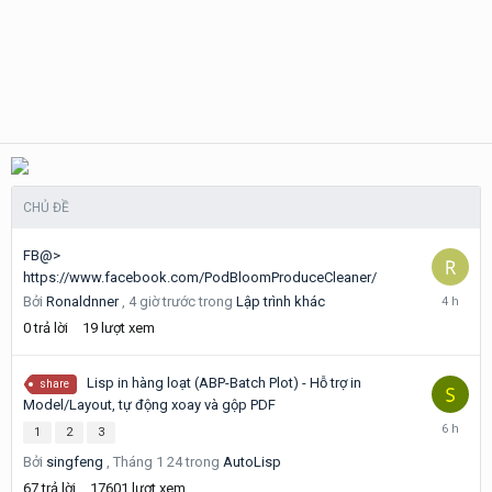
CHỦ ĐỀ
FB@>
https://www.facebook.com/PodBloomProduceCleaner/
4
Bởi
Ronaldnner
,
4 giờ trước
trong
Lập trình khác
giờ
0
trả lời
19
lượt xem
trước
Lisp in hàng loạt (ABP-Batch Plot) - Hỗ trợ in
share
Model/Layout, tự động xoay và gộp PDF
6
1
2
3
giờ
Bởi
singfeng
,
Tháng 1 24
trong
AutoLisp
trước
67
trả lời
17601
lượt xem