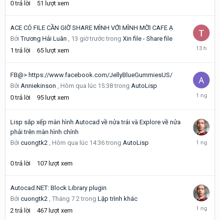
0
trả lời
51
lượt xem
trước
ACE CÓ FILE CẦN GIỜ SHARE MÌNH VỚI MÌNH MỜI CAFE Ạ
Bởi
Trương Hải Luân
,
13 giờ trước
trong
Xin file - Share file
13
1
trả lời
65
lượt xem
giờ
trước
FB@> https://www.facebook.com/JellyBlueGummiesUS/
Bởi
Anniekinson
,
Hôm qua lúc 15:38
trong
AutoLisp
Hôm
0
trả lời
95
lượt xem
qua
lúc
15:38
Lisp sắp xếp màn hình Autocad về nửa trái và Explore về nửa
phải trên màn hình chính
Hôm
Bởi
cuongtk2
,
Hôm qua lúc 14:36
trong
AutoLisp
qua
lúc
0
trả lời
107
lượt xem
14:36
Autocad.NET: Block Library plugin
Bởi
cuongtk2
,
Tháng 7 2
trong
Lập trình khác
Hôm
2
trả lời
467
lượt xem
qua