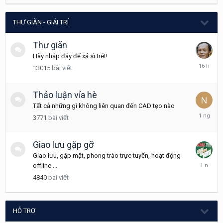
2021
THƯ GIÃN - GIẢI TRÍ
Thư giãn
Hãy nhập đây để xả sì trét!
16
13015
bài viết
giờ
trước
Thảo luận vỉa hè
Tất cả những gì không liên quan đến CAD tẹo nào
Hôm
3771
bài viết
qua
lúc
16:57
Giao lưu gặp gỡ
Giao lưu, gặp mặt, phong trào trực tuyến, hoạt động
Tháng
offline ...
12
4840
bài viết
18,
2024
HỖ TRỢ