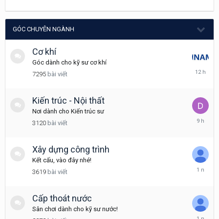
5
20,
2025
GÓC CHUYÊN NGÀNH
Cơ khí
Góc dành cho kỹ sư cơ khí
12
7295
bài viết
giờ
trước
Kiến trúc - Nội thất
Nơi dành cho Kiến trúc sư
9
3120
bài viết
giờ
trước
Xây dựng công trình
Kết cấu, vào đây nhé!
Tháng
3619
bài viết
3
6,
2025
Cấp thoát nước
Sân chơi dành cho kỹ sư nước!
Tháng