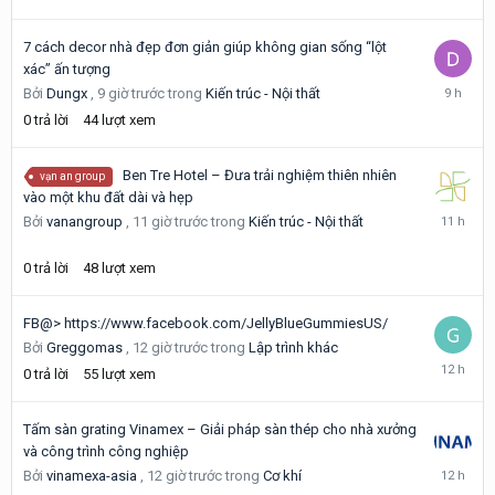
7 cách decor nhà đẹp đơn giản giúp không gian sống “lột
xác” ấn tượng
9
Bởi
Dungx
,
9 giờ trước
trong
Kiến trúc - Nội thất
giờ
0
trả lời
44
lượt xem
trước
Ben Tre Hotel – Đưa trải nghiệm thiên nhiên
vạn an group
vào một khu đất dài và hẹp
11
Bởi
vanangroup
,
11 giờ trước
trong
Kiến trúc - Nội thất
giờ
trước
0
trả lời
48
lượt xem
FB@> https://www.facebook.com/JellyBlueGummiesUS/
Bởi
Greggomas
,
12 giờ trước
trong
Lập trình khác
12
0
trả lời
55
lượt xem
giờ
trước
Tấm sàn grating Vinamex – Giải pháp sàn thép cho nhà xưởng
và công trình công nghiệp
12
Bởi
vinamexa-asia
,
12 giờ trước
trong
Cơ khí
giờ