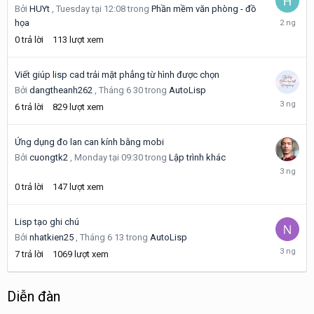
Bởi
HUYt
,
Tuesday tại 12:08
trong
Phần mềm văn phòng - đồ
Tuesday
họa
tại
0
trả lời
113
lượt xem
12:08
Viết giúp lisp cad trải mặt phẳng từ hình được chọn
Bởi
dangtheanh262
,
Tháng 6 30
trong
AutoLisp
Monday
6
trả lời
829
lượt xem
tại
09:52
Ứng dụng đo lan can kính bằng mobi
Bởi
cuongtk2
,
Monday tại 09:30
trong
Lập trình khác
Monday
tại
0
trả lời
147
lượt xem
09:30
Lisp tạo ghi chú
Bởi
nhatkien25
,
Tháng 6 13
trong
AutoLisp
Monday
7
trả lời
1069
lượt xem
tại
04:31
Diễn đàn