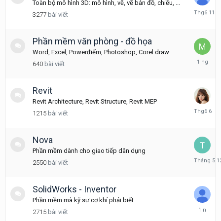
Toàn bộ mô hình 3D: mô hình, vẽ, vẽ bản đồ, chiếu, ...
Tháng
3277
bài viết
6
11
Phần mềm văn phòng - đồ họa
Word, Excel, Powerđiểm, Photoshop, Corel draw
Hôm
640
bài viết
qua
lúc
07:31
Revit
Revit Architecture, Revit Structure, Revit MEP
Tháng
1215
bài viết
6
6
Nova
Phần mềm dành cho giao tiếp dân dụng
Tháng
2550
bài viết
5
12
SolidWorks - Inventor
Phần mềm mà kỹ sư cơ khí phải biết
Tháng
2715
bài viết
3