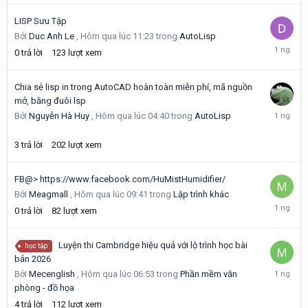
lúc
13:51
LISP Sưu Tập
Bởi
Duc Anh Le
,
Hôm qua lúc 11:23
trong
AutoLisp
Hôm
0
trả lời
123
lượt xem
qua
lúc
11:23
Chia sẻ lisp in trong AutoCAD hoàn toàn miễn phí, mã nguồn
mở, bằng đuôi lsp
Hôm
Bởi
Nguyễn Hà Huy
,
Hôm qua lúc 04:40
trong
AutoLisp
qua
lúc
3
trả lời
202
lượt xem
10:16
FB@> https://www.facebook.com/HuMistHumidifier/
Bởi
Meagmall
,
Hôm qua lúc 09:41
trong
Lập trình khác
Hôm
0
trả lời
82
lượt xem
qua
lúc
09:41
Luyện thi Cambridge hiệu quả với lộ trình học bài
học tập
bản 2026
Hôm
Bởi
Mecenglish
,
Hôm qua lúc 06:53
trong
Phần mềm văn
qua
phòng - đồ họa
lúc
4
trả lời
112
lượt xem
07:31