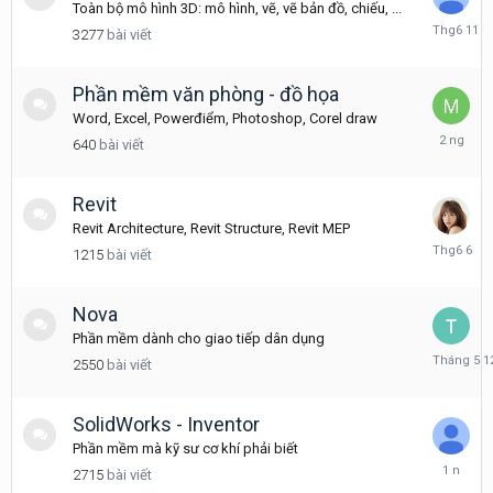
Toàn bộ mô hình 3D: mô hình, vẽ, vẽ bản đồ, chiếu, ...
Tháng
3277
bài viết
6
11
Phần mềm văn phòng - đồ họa
Word, Excel, Powerđiểm, Photoshop, Corel draw
Wednesd
640
bài viết
tại
07:31
Revit
Revit Architecture, Revit Structure, Revit MEP
Tháng
1215
bài viết
6
6
Nova
Phần mềm dành cho giao tiếp dân dụng
Tháng
2550
bài viết
5
12
SolidWorks - Inventor
Phần mềm mà kỹ sư cơ khí phải biết
Tháng
2715
bài viết
3