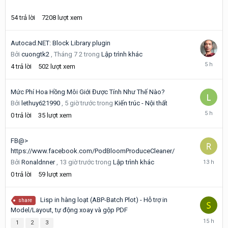
54
trả lời
7208
lượt xem
Autocad.NET: Block Library plugin
Bởi
cuongtk2
,
Tháng 7 2
trong
Lập trình khác
5
4
trả lời
502
lượt xem
giờ
trước
Mức Phí Hoa Hồng Môi Giới Được Tính Như Thế Nào?
Bởi
lethuy621990
,
5 giờ trước
trong
Kiến trúc - Nội thất
5
0
trả lời
35
lượt xem
giờ
trước
FB@>
https://www.facebook.com/PodBloomProduceCleaner/
13
Bởi
Ronaldnner
,
13 giờ trước
trong
Lập trình khác
giờ
0
trả lời
59
lượt xem
trước
Lisp in hàng loạt (ABP-Batch Plot) - Hỗ trợ in
share
Model/Layout, tự động xoay và gộp PDF
15
1
2
3
giờ