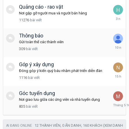
Quảng cáo - rao vặt
Nơi gặp gỡ người mua và người bán hàng
Tháng
11276
bài viết
12
16,
2022
Thông báo
Gửi toàn thể các thành viên
Tháng
309
bài viết
3
24,
2016
Góp ý xây dựng
Đóng góp ý kiến quý báu nhằm phát triển diễn đàn
15
1116
bài viết
giờ
trước
Góc tuyển dụng
Nơi giao lưu giữa các ứng viên và nhà tuyển dụng
Tháng
835
bài viết
5
16
12 THÀNH VIÊN, 0 ẨN DANH, 160 KHÁCH
(XEM DANH
AI ĐANG ONLINE