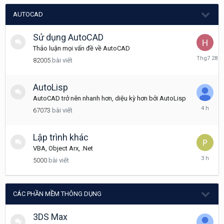
AUTOCAD
Sử dụng AutoCAD
Thảo luận mọi vấn đề về AutoCAD
Tháng
82005
bài viết
7
28
AutoLisp
AutoCAD trở nên nhanh hơn, diệu kỳ hơn bởi AutoLisp
4
67073
bài viết
giờ
trước
Lập trình khác
VBA, Object Arx, .Net
3
5000
bài viết
giờ
trước
CÁC PHẦN MỀM THÔNG DỤNG
3DS Max