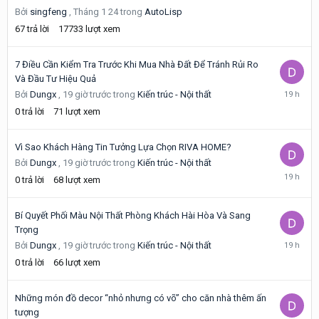
Bởi
singfeng
,
Tháng 1 24
trong
AutoLisp
trước
67
trả lời
17733
lượt xem
7 Điều Cần Kiểm Tra Trước Khi Mua Nhà Đất Để Tránh Rủi Ro
Và Đầu Tư Hiệu Quả
19
Bởi
Dungx
,
19 giờ trước
trong
Kiến trúc - Nội thất
giờ
0
trả lời
71
lượt xem
trước
Vì Sao Khách Hàng Tin Tưởng Lựa Chọn RIVA HOME?
Bởi
Dungx
,
19 giờ trước
trong
Kiến trúc - Nội thất
19
0
trả lời
68
lượt xem
giờ
trước
Bí Quyết Phối Màu Nội Thất Phòng Khách Hài Hòa Và Sang
Trọng
19
Bởi
Dungx
,
19 giờ trước
trong
Kiến trúc - Nội thất
giờ
0
trả lời
66
lượt xem
trước
Những món đồ decor “nhỏ nhưng có võ” cho căn nhà thêm ấn
tượng