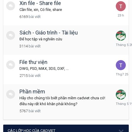
Xin file - Share file
Cần file, xin, Có file, share
23
6169
bài viết
giờ
trước
Sách - Giáo trình - Tài liệu
Để học tập và nghiên cứu
Tháng
3114
bài viết
5
28
File thư viện
DWG, PSD, MAX, 3DS, DXF, ...
Tháng
2715
bài viết
7
25
Phần mềm
Hãy cho chúng tôi biết phần mềm cadviet chưa có!
Tháng
điều này rất khó khăn phải không?
5
5767
bài viết
19
CÁC LỚP HỌC CỦA CADVIET