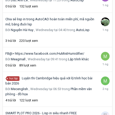
Bởi
Duc Anh Le
,
Wednesday tại 11:23
trong
AutoLisp
Wednesd
0
trả lời
132
lượt xem
tại
11:23
Chia sẻ lisp in trong AutoCAD hoàn toàn miễn phí, mã nguồn
mở, bằng đuôi lsp
Wednesd
Bởi
Nguyễn Hà Huy
,
Wednesday tại 04:40
trong
AutoLisp
tại
10:16
3
trả lời
220
lượt xem
FB@> https://www.facebook.com/HuMistHumidifier/
Bởi
Meagmall
,
Wednesday tại 09:41
trong
Lập trình khác
Wednesd
0
trả lời
89
lượt xem
tại
09:41
Luyện thi Cambridge hiệu quả với lộ trình học bài
học tập
bản 2026
Wednesd
Bởi
Mecenglish
,
Wednesday tại 06:53
trong
Phần mềm văn
tại
phòng - đồ họa
07:31
4
trả lời
122
lượt xem
SMART PLOT PRO 2026 - Lisp in siêu nhanh FREE