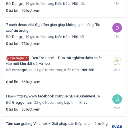
19
Bởi
Dungx
,
19 giờ trước
trong
Kiến trúc - Nội thất
giờ
0
trả lời
70
lượt xem
trước
7 cách decor nhà đẹp đơn giản giúp không gian sống “lột
xác” ấn tượng
19
Bởi
Dungx
,
19 giờ trước
trong
Kiến trúc - Nội thất
giờ
0
trả lời
75
lượt xem
trước
Ben Tre Hotel – Đưa trải nghiệm thiên nhiên
vạn an group
vào một khu đất dài và hẹp
21
Bởi
vanangroup
,
21 giờ trước
trong
Kiến trúc - Nội thất
giờ
trước
0
trả lời
66
lượt xem
FB@> https://www.facebook.com/JellyBlueGummiesUS/
Bởi
Greggomas
,
22 giờ trước
trong
Lập trình khác
22
0
trả lời
65
lượt xem
giờ
trước
Tấm sàn grating Vinamex – Giải pháp sàn thép cho nhà xưởng