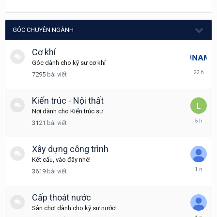
5
20,
2025
GÓC CHUYÊN NGÀNH
Cơ khí
Góc dành cho kỹ sư cơ khí
22
7295
bài viết
giờ
trước
Kiến trúc - Nội thất
Nơi dành cho Kiến trúc sư
5
3121
bài viết
giờ
trước
Xây dựng công trình
Kết cấu, vào đây nhé!
Tháng
3619
bài viết
3
6,
2025
Cấp thoát nước
Sân chơi dành cho kỹ sư nước!
Tháng