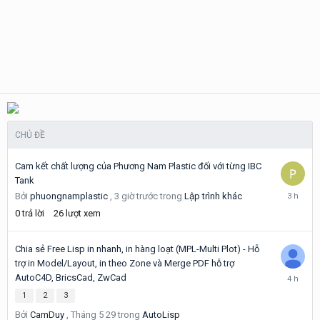
CHỦ ĐỀ
Cam kết chất lượng của Phương Nam Plastic đối với từng IBC
Tank
3
Bởi
phuongnamplastic
,
3 giờ trước
trong
Lập trình khác
giờ
0
trả lời
26
lượt xem
trước
Chia sẻ Free Lisp in nhanh, in hàng loạt (MPL-Multi Plot) - Hỗ
trợ in Model/Layout, in theo Zone và Merge PDF hỗ trợ
4
AutoC4D, BricsCad, ZwCad
giờ
1
2
3
trước
Bởi
CamDuy
,
Tháng 5 29
trong
AutoLisp