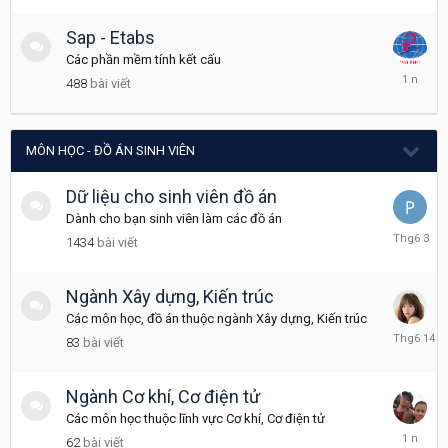
7,
2025
Sap - Etabs
Các phần mềm tính kết cấu
Tháng
488
bài viết
3
8,
2025
MÔN HỌC - ĐỒ ÁN SINH VIÊN
Dữ liệu cho sinh viên đồ án
Dành cho bạn sinh viên làm các đồ án
Tháng
1434
bài viết
6
3
Ngành Xây dựng, Kiến trúc
Các môn học, đồ án thuộc ngành Xây dựng, Kiến trúc
Tháng
83
bài viết
6
14
Ngành Cơ khí, Cơ điện tử
Các môn học thuộc lĩnh vực Cơ khí, Cơ điện tử
Tháng
62
bài viết