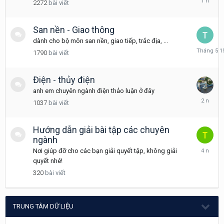
2272
bài viết
4
21,
2025
San nền - Giao thông
dành cho bộ môn san nền, giao tiếp, trắc địa, ...
Tháng
1790
bài viết
5
15
Điện - thủy điện
anh em chuyên ngành điện thảo luận ở đây
Tháng
1037
bài viết
11
30,
2023
Hướng dẫn giải bài tập các chuyên
ngành
Tháng
Nơi giúp đỡ cho các bạn giải quyết tập, không giải
9
quyết nhé!
30,
320
bài viết
2021
TRUNG TÂM DỮ LIỆU