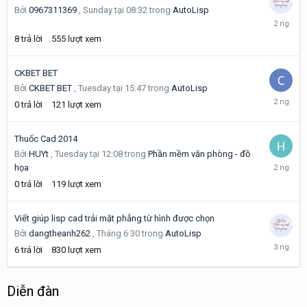
Bởi
0967311369
,
Sunday tại 08:32
trong
AutoLisp
Wednesd
tại
8
trả lời
555
lượt xem
03:12
CKBET BET
Bởi
CKBET BET
,
Tuesday tại 15:47
trong
AutoLisp
Tuesday
0
trả lời
121
lượt xem
tại
15:47
Thuốc Cad 2014
Bởi
HUYt
,
Tuesday tại 12:08
trong
Phần mềm văn phòng - đồ
Tuesday
họa
tại
0
trả lời
119
lượt xem
12:08
Viết giúp lisp cad trải mặt phẳng từ hình được chọn
Bởi
dangtheanh262
,
Tháng 6 30
trong
AutoLisp
Monday
6
trả lời
830
lượt xem
tại
09:52
Diễn đàn