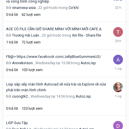
và công trình công nghiệp
22
Bởi
vinamexa-asia
,
22 giờ trước
trong
Cơ khí
giờ
0
trả lời
62
lượt xem
trước
ACE CÓ FILE CẦN GIỜ SHARE MÌNH VỚI MÌNH MỜI CAFE Ạ
Bởi
Trương Hải Luân
,
23 giờ trước
trong
Xin file - Share file
23
1
trả lời
72
lượt xem
giờ
trước
FB@> https://www.facebook.com/JellyBlueGummiesUS/
Bởi
Anniekinson
,
Wednesday tại 15:38
trong
AutoLisp
Wednesd
0
trả lời
103
lượt xem
tại
15:38
Lisp sắp xếp màn hình Autocad về nửa trái và Explore về nửa
phải trên màn hình chính
Wednesd
Bởi
cuongtk2
,
Wednesday tại 14:36
trong
AutoLisp
tại
14:36
0
trả lời
120
lượt xem
LISP Sưu Tập