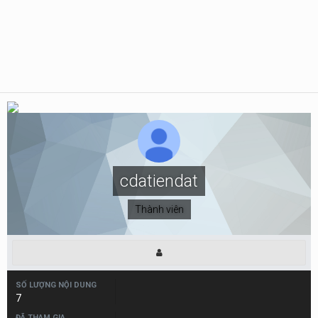
cdatiendat
Thành viên
SỐ LƯỢNG NỘI DUNG
7
ĐÃ THAM GIA