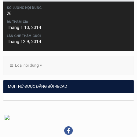
SỐ LƯỢNG NỘI DUNG
26
ĐÃ THAM GIA
Tháng 1 10, 2014
LẦN GHÉ THĂM CUỐI
Tháng 12 9, 2014
Loại nội dung
MỌI THỨ ĐƯỢC ĐĂNG BỞI RECAD