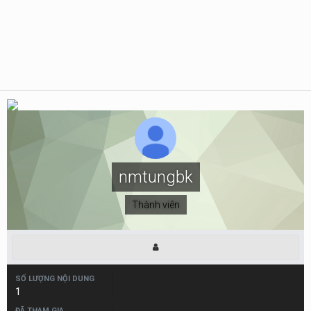
nmtungbk
Thành viên
SỐ LƯỢNG NỘI DUNG
1
ĐÃ THAM GIA