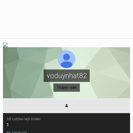
voduynhat82
Thành viên
SỐ LƯỢNG NỘI DUNG
1
ĐÃ THAM GIA