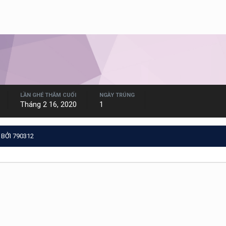
LẦN GHÉ THĂM CUỐI
NGÀY TRÚNG
Tháng 2 16, 2020
1
BỞI 790312