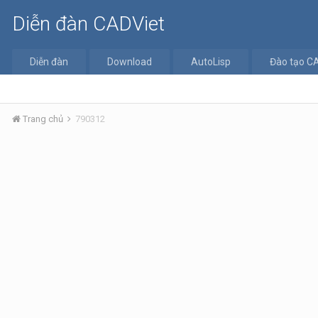
Diễn đàn CADViet
Diễn đàn
Download
AutoLisp
Đào tạo C
Trang chủ
790312