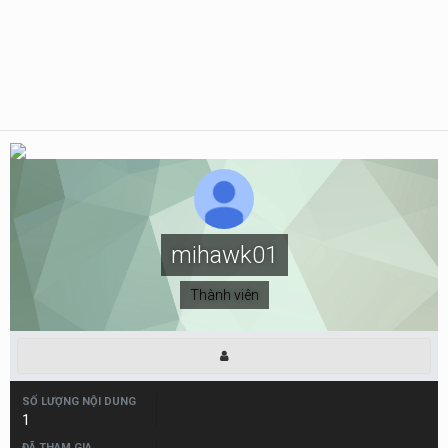
mihawk01
Thành viên
SỐ LƯỢNG NỘI DUNG
1
ĐÃ THAM GIA