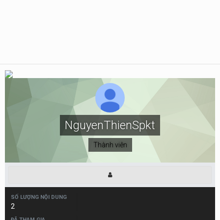
NguyenThienSpkt
Thành viên
SỐ LƯỢNG NỘI DUNG
2
ĐÃ THAM GIA