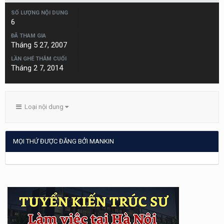
SỐ LƯỢNG NỘI DUNG
6
ĐÃ THAM GIA
Tháng 5 27, 2007
LẦN GHÉ THĂM CUỐI
Tháng 2 7, 2014
Loại nội dung
MỌI THỨ ĐƯỢC ĐĂNG BỞI MANKIN