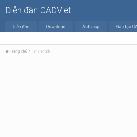
Diễn đàn CADViet
Diễn đàn
Download
AutoLisp
Đào tạo C
Trang chủ
lanvientkh