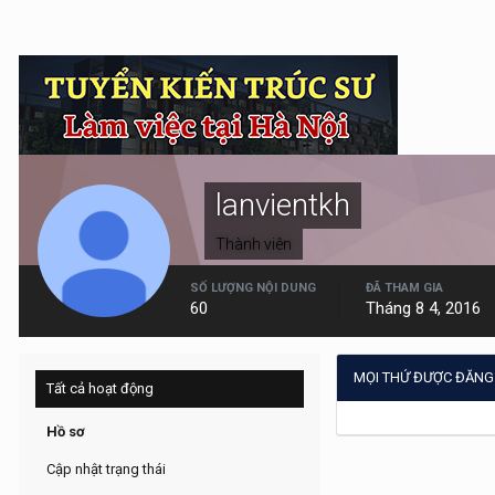
lanvientkh
Thành viên
SỐ LƯỢNG NỘI DUNG
ĐÃ THAM GIA
60
Tháng 8 4, 2016
MỌI THỨ ĐƯỢC ĐĂNG
Tất cả hoạt động
Hồ sơ
Cập nhật trạng thái