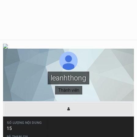
leanhthong
Thành viên
SỐ LƯỢNG NỘI DUNG
15
ĐÃ THAM GIA