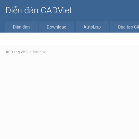
Diễn đàn CADViet
Diễn đàn
Download
AutoLisp
Đào tạo C
Trang chủ
letrinbd