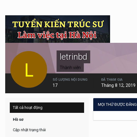
letrinbd
Thành viên
SỐ LƯỢNG NỘI DUNG
ĐÃ THAM GIA
17
Tháng 8 12, 2019
MỌI THỨ ĐƯỢC ĐĂNG 
Tất cả hoạt động
Hồ sơ
Cập nhật trạng thái