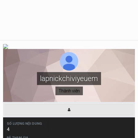
lapnickchiviyeuem
Thành viên
SỐ LƯỢNG NỘI DUNG
4
ĐÃ THAM GIA