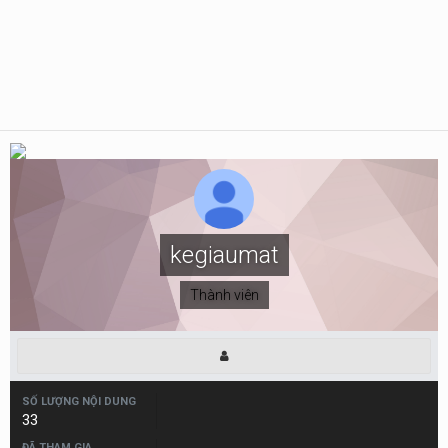
kegiaumat
Thành viên
SỐ LƯỢNG NỘI DUNG
33
ĐÃ THAM GIA