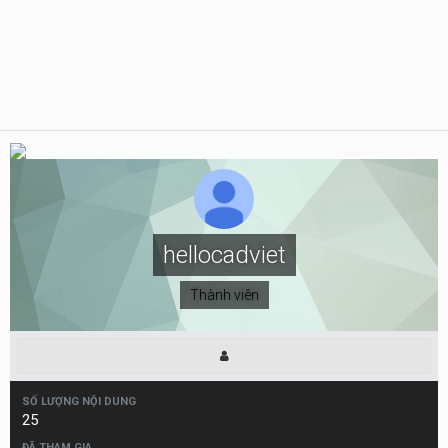
hellocadviet
Thành viên
SỐ LƯỢNG NỘI DUNG
25
ĐÃ THAM GIA